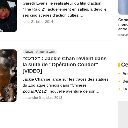
Gareth Evans, le réalisateur du film d'action
"The Raid 2", actuellement en salles, a dévoilé
ses cinq scènes d'action cultes.…
Ce so
lundi 21 juillet 2014
monde
entre
mercr
News - Vu sur le web
"CZ12" : Jackie Chan revient dans
Ce
la suite de "Opération Condor"
[VIDEO]
Ar
Jackie Chan se lance sur les traces des statues
De
du Zodiaque chinois dans "Chinese
La
Zodiac/CZ12", nouvelle aventure de son…
dimanche 6 octobre 2013