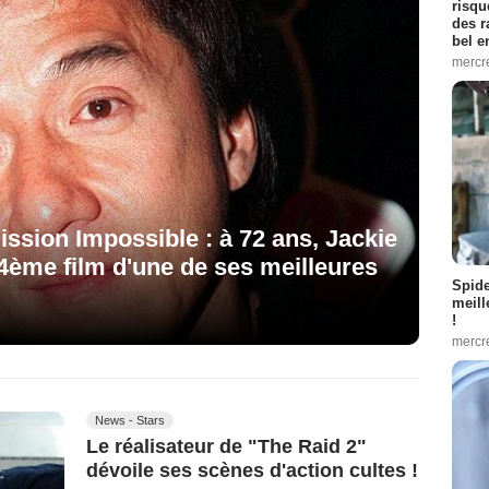
risqu
des r
bel 
mercr
ission Impossible : à 72 ans, Jackie
4ème film d'une de ses meilleures
Spid
meill
!
mercr
News - Stars
Le réalisateur de "The Raid 2"
dévoile ses scènes d'action cultes !