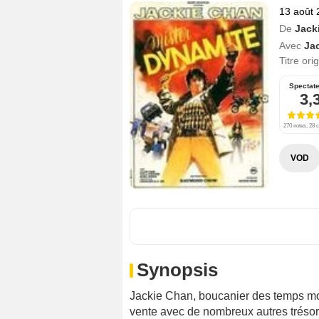
13 août 
De
Jack
Avec
Ja
Titre ori
Spectat
3,
270 notes, 28 c
VOD
Synopsis
Jackie Chan, boucanier des temps mo
vente avec de nombreux autres trésors