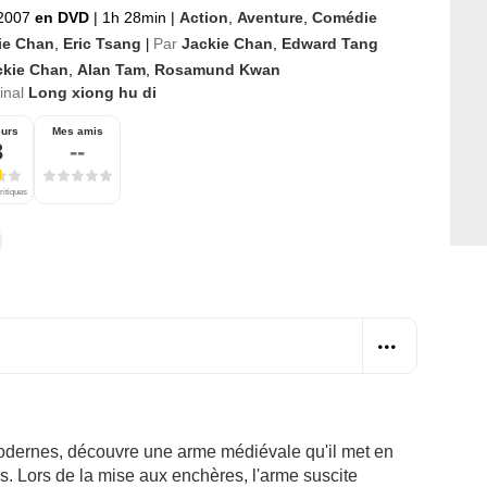
2007
en DVD
|
1h 28min
|
Action
,
Aventure
,
Comédie
ie Chan
,
Eric Tsang
Par
Jackie Chan
,
Edward Tang
|
ckie Chan
,
Alan Tam
,
Rosamund Kwan
ginal
Long xiong hu di
eurs
Mes amis
3
--
ritiques
dernes, découvre une arme médiévale qu'il met en
. Lors de la mise aux enchères, l'arme suscite