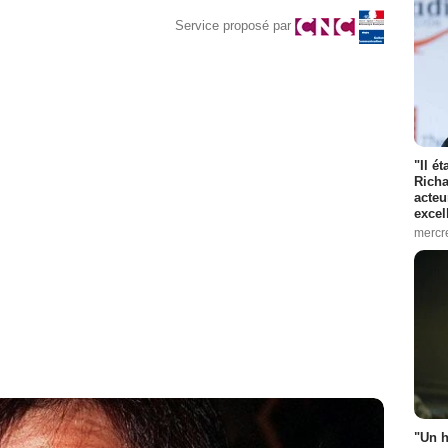
Service proposé par
"Il é
Richa
acteu
excel
mercr
"Un h