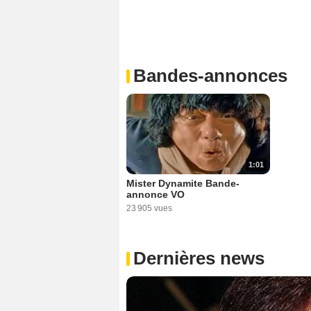
Bandes-annonces
1:01
Mister Dynamite Bande-
annonce VO
23 905 vues
Dernières news