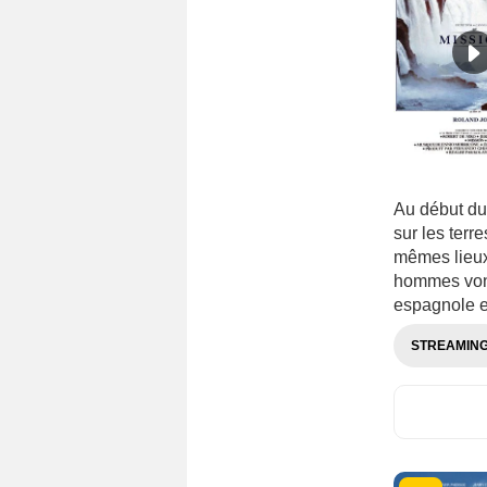
Au début du 
sur les ter
mêmes lieux
hommes vont 
espagnole e
STREAMIN