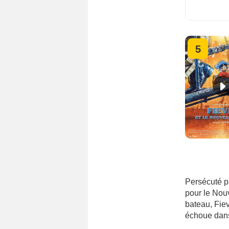
5
Persécuté p
pour le Nou
bateau, Fiev
échoue dans