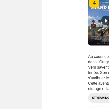
4
Au cours de
dans l'Orego
Vern savent 
ferrée. Son 
s'attribuer 
Cette aventu
étrange et l
STREAMIN