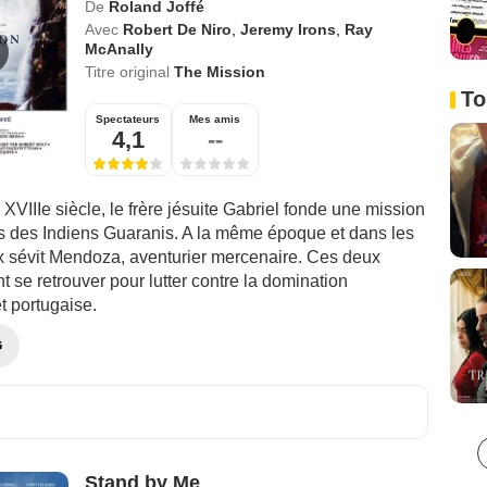
De
Roland Joffé
Avec
Robert De Niro
,
Jeremy Irons
,
Ray
McAnally
Titre original
The Mission
To
Spectateurs
Mes amis
4,1
--
XVIIIe siècle, le frère jésuite Gabriel fonde une mission
res des Indiens Guaranis. A la même époque et dans les
 sévit Mendoza, aventurier mercenaire. Ces deux
se retrouver pour lutter contre la domination
t portugaise.
G
Stand by Me