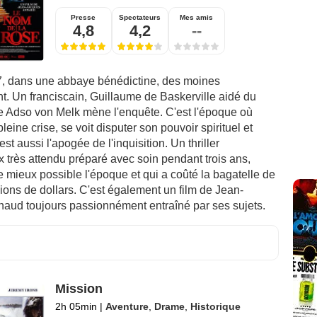
Presse
Spectateurs
Mes amis
4,8
4,2
--
7, dans une abbaye bénédictine, des moines
t. Un franciscain, Guillaume de Baskerville aidé du
e Adso von Melk mène l'enquête. C'est l'époque où
pleine crise, se voit disputer son pouvoir spirituel et
st aussi l'apogée de l'inquisition. Un thriller
très attendu préparé avec soin pendant trois ans,
e mieux possible l'époque et qui a coûté la bagatelle de
lions de dollars. C'est également un film de Jean-
aud toujours passionnément entraîné par ses sujets.
Mission
2h 05min
|
Aventure
,
Drame
,
Historique