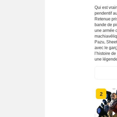
Qui est vrai
pendentif a
Retenue pris
bande de pir
une armée d
machiavéliq
Pazu, Sheeta
avec le garç
l’histoire de
une légen
2