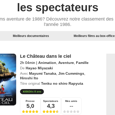
les spectateurs
ilms aventure de 1986? Découvrez notre classement des 
l'année 1986.
Meilleurs documentaires
Meilleurs films au box-office
Le Château dans le ciel
2h 04min
|
Animation
,
Aventure
,
Famille
De
Hayao Miyazaki
Avec
Mayumi Tanaka
,
Jim Cummings
,
Hiroshi Ito
Titre original
Tenku no shiro Rapyuta
Dès 8 ans
Presse
Spectateurs
Mes amis
5,0
4,3
--