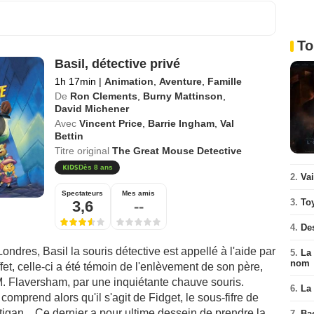
To
Basil, détective privé
1h 17min
|
Animation
,
Aventure
,
Famille
De
Ron Clements
,
Burny Mattinson
,
David Michener
Avec
Vincent Price
,
Barrie Ingham
,
Val
Bettin
Titre original
The Great Mouse Detective
Dès 8 ans
2.
Va
Spectateurs
Mes amis
3.
To
3,6
--
4.
De
ondres, Basil la souris détective est appellé à l'aide par
5.
La 
nom
ffet, celle-ci a été témoin de l'enlèvement de son père,
M. Flaversham, par une inquiétante chauve souris.
6.
La 
comprend alors qu'il s'agit de Fidget, le sous-fifre de
tigan... Ce dernier a pour ultime dessein de prendre la
7.
Ba