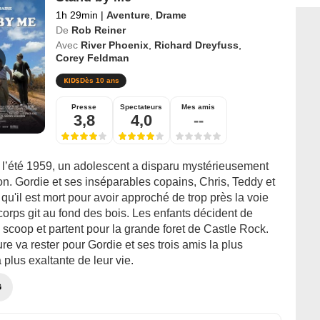
1h 29min
|
Aventure
,
Drame
De
Rob Reiner
Avec
River Phoenix
,
Richard Dreyfuss
,
Corey Feldman
Dès 10 ans
Presse
Spectateurs
Mes amis
3,8
4,0
--
 l’été 1959, un adolescent a disparu mystérieusement
n. Gordie et ses inséparables copains, Chris, Teddy et
qu'il est mort pour avoir approché de trop près la voie
corps git au fond des bois. Les enfants décident de
le scoop et partent pour la grande foret de Castle Rock.
re va rester pour Gordie et ses trois amis la plus
a plus exaltante de leur vie.
G