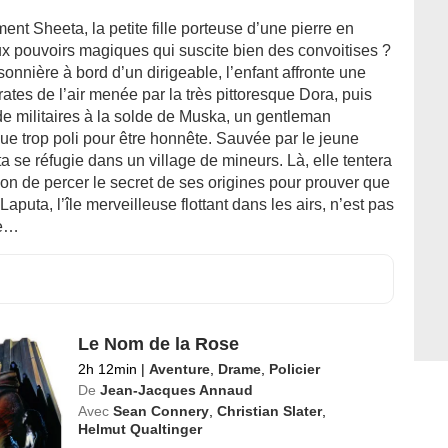
ment Sheeta, la petite fille porteuse d’une pierre en
ux pouvoirs magiques qui suscite bien des convoitises ?
onnière à bord d’un dirigeable, l’enfant affronte une
ates de l’air menée par la très pittoresque Dora, puis
e militaires à la solde de Muska, un gentleman
ue trop poli pour être honnête. Sauvée par le jeune
 se réfugie dans un village de mineurs. Là, elle tentera
on de percer le secret de ses origines pour prouver que
 Laputa, l’île merveilleuse flottant dans les airs, n’est pas
de…
Le Nom de la Rose
2h 12min
|
Aventure
,
Drame
,
Policier
De
Jean-Jacques Annaud
Avec
Sean Connery
,
Christian Slater
,
Helmut Qualtinger