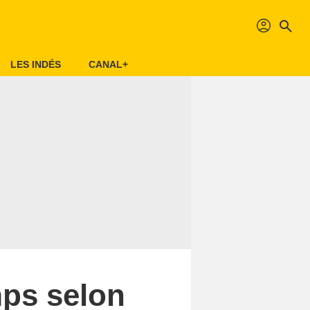
profil
search
LES INDÉS
CANAL+
mps selon