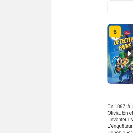
6
En 1897, à L
Olivia. En e
l'inventeur 
L'enquêteur 
l'ignoble Ra