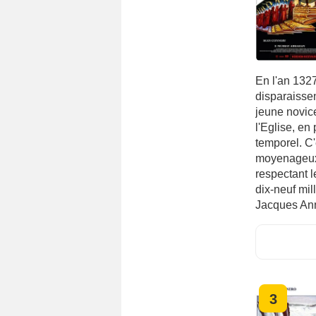
En l'an 132
disparaissen
jeune novic
l'Eglise, en 
temporel. C'e
moyenageux 
respectant l
dix-neuf mil
Jacques Ann
3