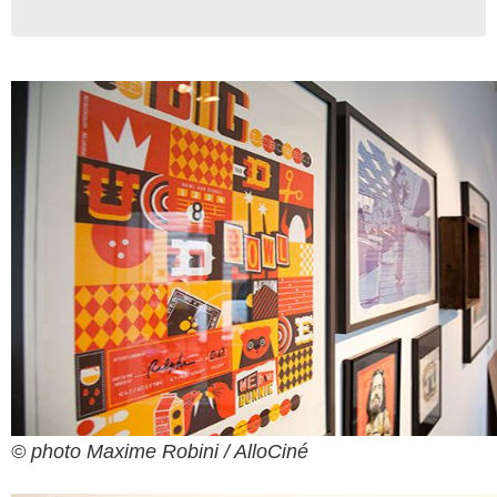
© photo Maxime Robini / AlloCiné