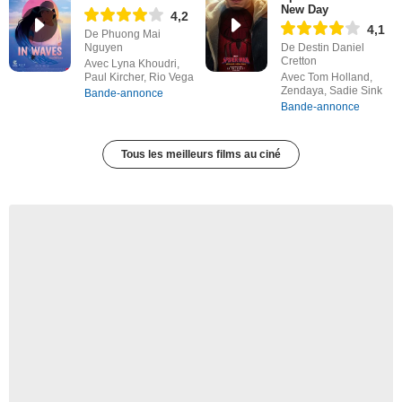
New Day
4,2
4,1
De Phuong Mai
Nguyen
De Destin Daniel
Cretton
Avec Lyna Khoudri,
Paul Kircher, Rio Vega
Avec Tom Holland,
Zendaya, Sadie Sink
Bande-annonce
Bande-annonce
Tous les meilleurs films au ciné