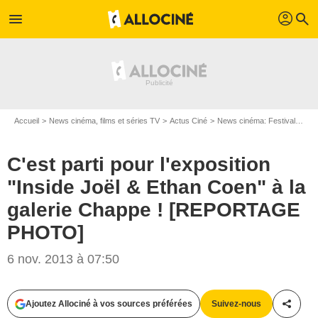
profil
menu
search
Accueil
News cinéma, films et séries TV
Actus Ciné
News cinéma: Festivals
C'
C'est parti pour l'exposition
"Inside Joël & Ethan Coen" à la
galerie Chappe ! [REPORTAGE
PHOTO]
6 nov. 2013 à 07:50
Ajoutez Allociné à vos sources préférées
Suivez-nous
Partag