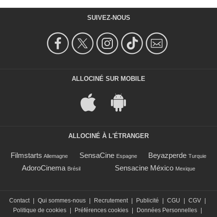
SUIVEZ-NOUS
ALLOCINÉ SUR MOBILE
ALLOCINÉ À L'ÉTRANGER
Filmstarts
SensaCine
Beyazperde
Allemagne
Espagne
Turquie
AdoroCinema
Sensacine México
Brésil
Mexique
Contact
|
Qui sommes-nous
|
Recrutement
|
Publicité
|
CGU
|
CGV
|
Politique de cookies
|
Préférences cookies
|
Données Personnelles
|