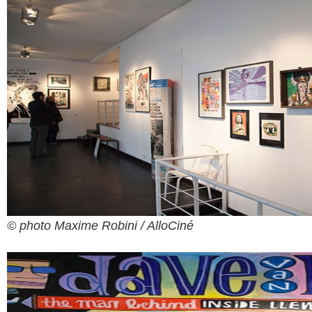
© photo Maxime Robini / AlloCiné