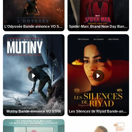
L'Odyssée Bande-annonce VO STFR
Spider-Man: Brand New Day Bande-annonce VO STFR
Mutiny Bande-annonce VO STFR
Les Silences de Riyad Bande-annonce VO STFR