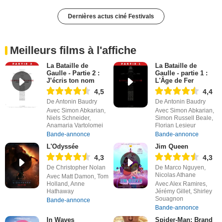
Dernières actus ciné Festivals
Meilleurs films à l'affiche
La Bataille de
La Bataille de
Gaulle - Partie 2 :
Gaulle - partie 1 :
J’écris ton nom
L'Âge de Fer
4,5
4,4
De Antonin Baudry
De Antonin Baudry
Avec Simon Abkarian,
Avec Simon Abkarian,
Niels Schneider,
Simon Russell Beale,
Anamaria Vartolomei
Florian Lesieur
Bande-annonce
Bande-annonce
L'Odyssée
Jim Queen
4,3
4,3
De Christopher Nolan
De Marco Nguyen,
Nicolas Athane
Avec Matt Damon, Tom
Holland, Anne
Avec Alex Ramires,
Hathaway
Jérémy Gillet, Shirley
Souagnon
Bande-annonce
Bande-annonce
In Waves
Spider-Man: Brand