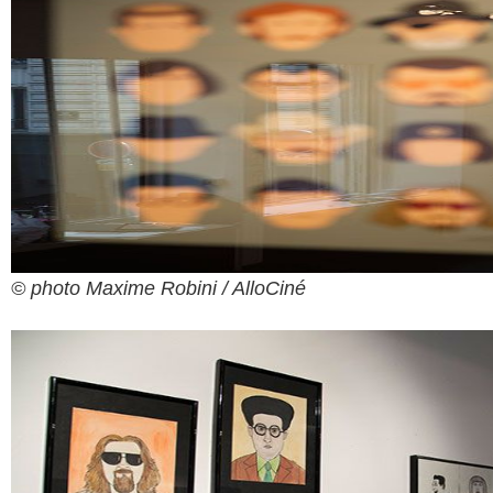
© photo Maxime Robini / AlloCiné