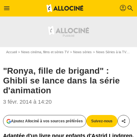
profil
menu
search
Accueil
News cinéma, films et séries TV
News séries
News Séries à la TV
"Ron
"Ronya, fille de brigand" :
Ghibli se lance dans la série
d'animation
3 févr. 2014 à 14:20
Ajoutez Allociné à vos sources préférées
Suivez-nous
Partag
Adaptée d'un livre pour enfants d'Astrid Lindgren,