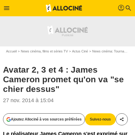
profil
menu
search
Accueil
News cinéma, films et séries TV
Actus Ciné
News cinéma: Tournages
Avatar 2, 3 et 4 : James
Cameron promet qu'on va "se
chier dessus"
27 nov. 2014 à 15:04
Twentieth Century Fox France
Ajoutez Allociné à vos sources préférées
Suivez-nous
Partag
Le réalisateur James Cameron s'est exprimé sur