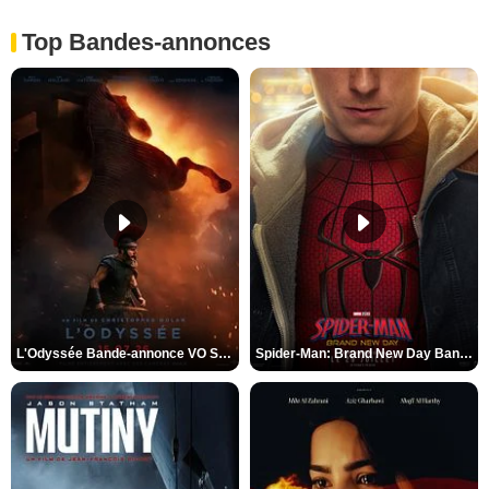
Top Bandes-annonces
L'Odyssée Bande-annonce VO STFR
Spider-Man: Brand New Day Bande-annonce VO STFR