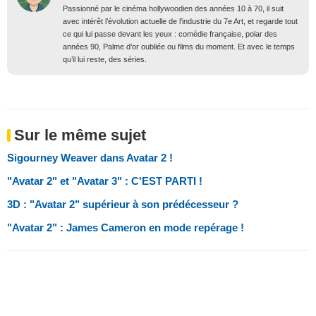
Passionné par le cinéma hollywoodien des années 10 à 70, il suit
avec intérêt l’évolution actuelle de l’industrie du 7e Art, et regarde tout
ce qui lui passe devant les yeux : comédie française, polar des
années 90, Palme d’or oubliée ou films du moment. Et avec le temps
qu’il lui reste, des séries.
Sur le même sujet
Sigourney Weaver dans Avatar 2 !
"Avatar 2" et "Avatar 3" : C'EST PARTI !
3D : "Avatar 2" supérieur à son prédécesseur ?
"Avatar 2" : James Cameron en mode repérage !