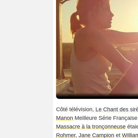
Côté télévision,
Le Chant des sir
Manon
Meilleure Série Français
Massacre à la tronçonneuse
étai
Rohmer
,
Jane Campion
et
Willia