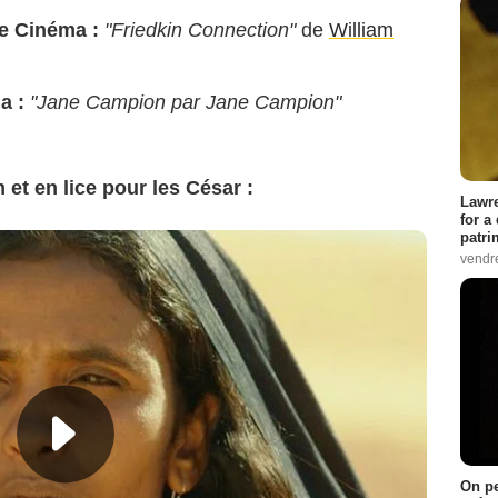
le Cinéma :
"Friedkin Connection"
de
William
a :
"Jane Campion par Jane Campion"
 et en lice pour les César :
Lawre
for a
patri
vendre
On pe