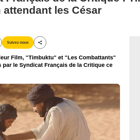
Le Pacte
 attendant les César
Suivez-nous
Partager cet article
eur Film, "Timbuktu" et "Les Combattants"
par le Syndicat Français de la Critique ce