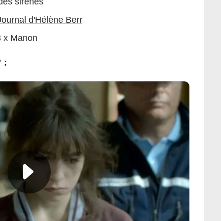
des sirènes
Journal d'Hélène Berr
 x Manon
 :