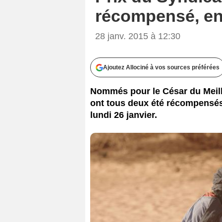
récompensé, en
28 janv. 2015 à 12:30
Ajoutez Allociné à vos sources préférées
Nommés pour le César du Meill
ont tous deux été récompensés 
lundi 26 janvier.