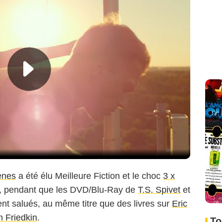
ènes
a été élu Meilleure Fiction et le choc
3 x
e, pendant que les DVD/Blu-Ray de
T.S. Spivet
et
ent salués, au même titre que des livres sur
Eric
m Friedkin
.
To