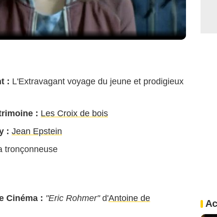
t :
L'Extravagant voyage du jeune et prodigieux
rimoine :
Les Croix de bois
y :
Jean Epstein
a tronçonneuse
le Cinéma :
"Eric Rohmer"
d'
Antoine de
Ac