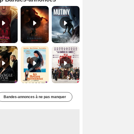
Spider-Man: Brand New Day Bande-annonce VO STFR
L'Odyssée Bande-annonce VO STFR
Mutiny Bande-annonce VO STFR
Le Triangle d'or Bande-annonce VF
Les Matins merveilleux Bande-annonce VF
De la Comédie-Française Teaser VF
Bandes-annonces à ne pas manquer