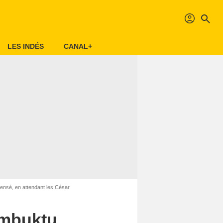
profil
search
LES INDÉS
CANAL+
pensé, en attendant les César
Timbuktu