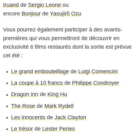
truand
de
Sergio Leone
ou
encore
Bonjour
de
Yasujirô Ozu
Vous pourrez également participer à des avants-
premières qui vous permettront de découvrir en
exclusivité 6 films restaurés dont la sortie est prévue
cet été :
Le grand embouteillage
de
Luigi Comencini
La coupe à 10 francs
de
Philippe Condroyer
Dragon inn
de
King Hu
The Rose
de
Mark Rydell
Les innocents
de
Jack Clayton
Le trésor
de
Lester Peries