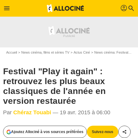
profil
menu
search
Accueil
News cinéma, films et séries TV
Actus Ciné
News cinéma: Festivals
Fe
Festival "Play it again" :
retrouvez les plus beaux
classiques de l'année en
version restaurée
Par
Chéraz Touabi
— 19 avr. 2015 à 06:00
Play it again
Ajoutez Allociné à vos sources préférées
Suivez-nous
Partag