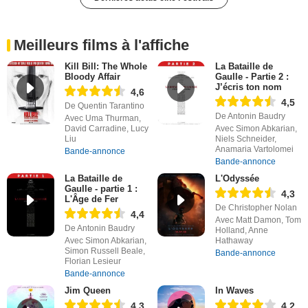
Meilleurs films à l'affiche
Kill Bill: The Whole
La Bataille de
Bloody Affair
Gaulle - Partie 2 :
J’écris ton nom
4,6
4,5
De Quentin Tarantino
De Antonin Baudry
Avec Uma Thurman,
David Carradine, Lucy
Avec Simon Abkarian,
Liu
Niels Schneider,
Anamaria Vartolomei
Bande-annonce
Bande-annonce
La Bataille de
L'Odyssée
Gaulle - partie 1 :
4,3
L'Âge de Fer
De Christopher Nolan
4,4
Avec Matt Damon, Tom
De Antonin Baudry
Holland, Anne
Avec Simon Abkarian,
Hathaway
Simon Russell Beale,
Bande-annonce
Florian Lesieur
Bande-annonce
Jim Queen
In Waves
4,3
4,2