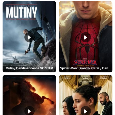
Mutiny Bande-annonce VO STFR
Spider-Man: Brand New Day Bande-annonce VO STFR