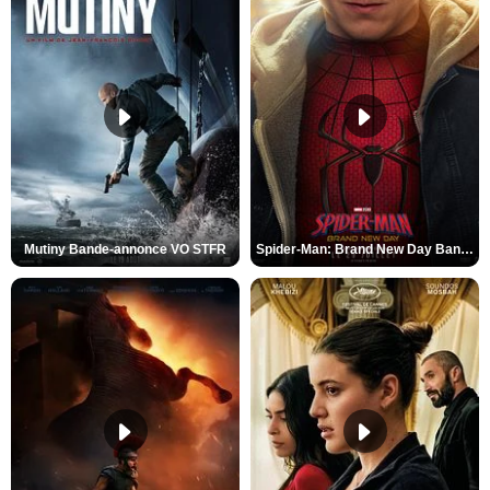
Mutiny Bande-annonce VO STFR
Spider-Man: Brand New Day Bande-annonce VO STFR