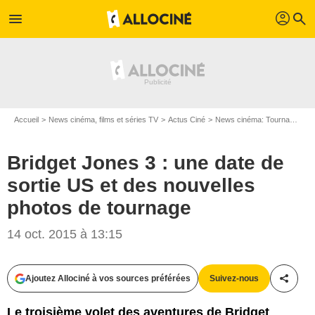
profil
menu
search
Accueil
News cinéma, films et séries TV
Actus Ciné
News cinéma: Tournages
Bridget Jones 3 : une date de
sortie US et des nouvelles
photos de tournage
14 oct. 2015 à 13:15
Ajoutez Allociné à vos sources préférées
Suivez-nous
Partag
Le troisième volet des aventures de Bridget