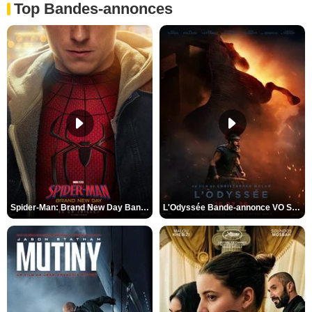
Top Bandes-annonces
Spider-Man: Brand New Day Bande-annonce VO STFR
L'Odyssée Bande-annonce VO STFR