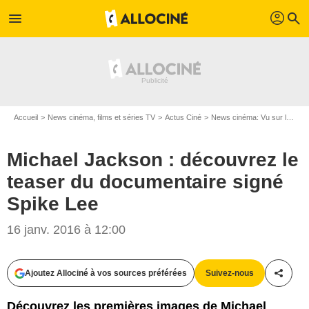
profil
menu
search
Accueil
News cinéma, films et séries TV
Actus Ciné
News cinéma: Vu sur le web
Michael Jackson : découvrez le
teaser du documentaire signé
Spike Lee
16 janv. 2016 à 12:00
Ajoutez Allociné à vos sources préférées
Suivez-nous
Partag
Découvrez les premières images de Michael