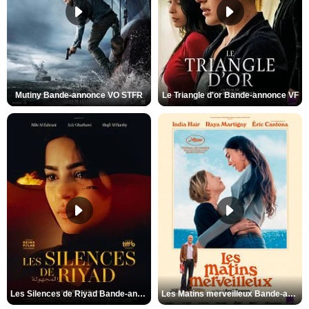
Mutiny Bande-annonce VO STFR
Le Triangle d'or Bande-annonce VF
Les Silences de Riyad Bande-annonce VO STFR
Les Matins merveilleux Bande-annonce VF