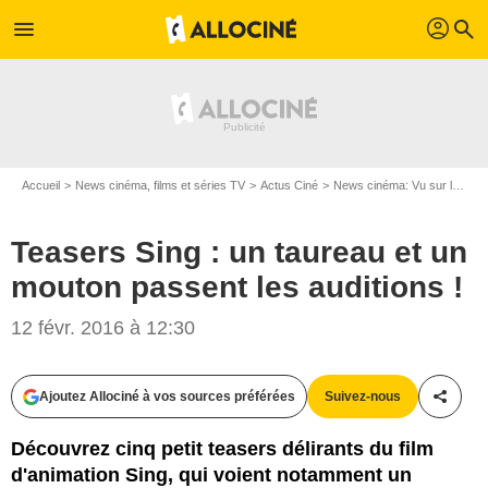
profil
menu
search
Accueil
News cinéma, films et séries TV
Actus Ciné
News cinéma: Vu sur le web
Teasers Sing : un taureau et un
mouton passent les auditions !
12 févr. 2016 à 12:30
Ajoutez Allociné à vos sources préférées
Suivez-nous
Partag
Découvrez cinq petit teasers délirants du film
d'animation Sing, qui voient notamment un