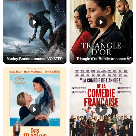
Mutiny Bande-annonce VO STFR
Le Triangle d'or Bande-annonce VF