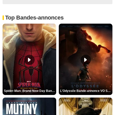
Top Bandes-annonces
Spider-Man: Brand New Day Bande-annonce VO STFR
L'Odyssée Bande-annonce VO STFR