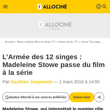
profil
menu
search
Accueil
News cinéma, films et séries TV
News séries TV
Actus Tournage Séries TV
L’Armée des 12 singes :
Madeleine Stowe passe du film
à la série
Par
Gauthier Jurgensen
— 1 mars 2016 à 14:55
ABC/Danny Feld
Ajoutez Allociné à vos sources préférées
Suivez-nous
Partag
Madeleine Stowe, qui interprétait le premier rôle