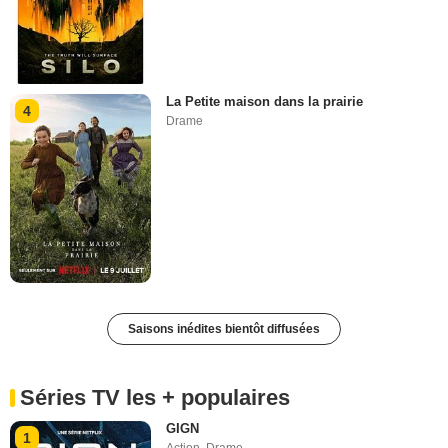
La Petite maison dans la prairie
4
Drame
Saisons inédites bientôt diffusées
Séries TV les + populaires
GIGN
1
Action
,
Drame