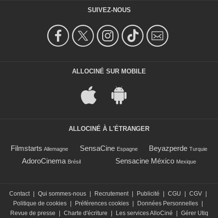
SUIVEZ-NOUS
ALLOCINÉ SUR MOBILE
ALLOCINÉ À L'ÉTRANGER
Filmstarts
SensaCine
Beyazperde
Allemagne
Espagne
Turquie
AdoroCinema
Sensacine México
Brésil
Mexique
Contact
|
Qui sommes-nous
|
Recrutement
|
Publicité
|
CGU
|
CGV
|
Politique de cookies
|
Préférences cookies
|
Données Personnelles
|
Revue de presse
|
Charte d'écriture
|
Les services AlloCiné
|
Gérer Utiq