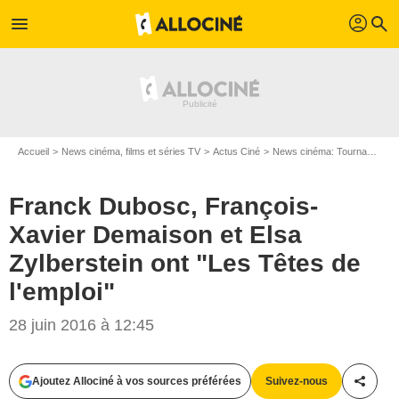
profil
menu
search
Accueil
News cinéma, films et séries TV
Actus Ciné
News cinéma: Tournages
Franck Dubosc, François-
Xavier Demaison et Elsa
Zylberstein ont "Les Têtes de
l'emploi"
28 juin 2016 à 12:45
Bestimage / Pathé
Ajoutez Allociné à vos sources préférées
Suivez-nous
Partag