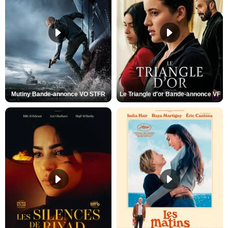
Mutiny Bande-annonce VO STFR
Le Triangle d'or Bande-annonce VF