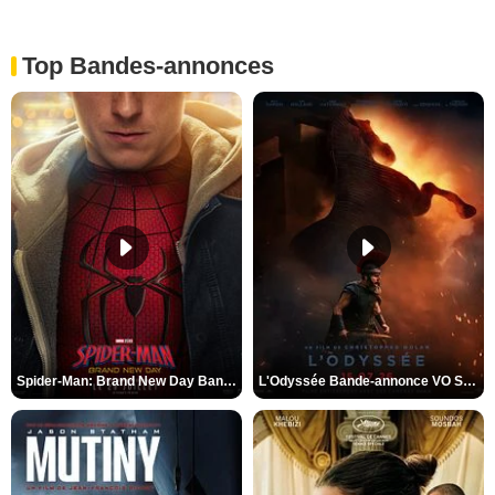
Top Bandes-annonces
Spider-Man: Brand New Day Bande-annonce VO STFR
L'Odyssée Bande-annonce VO STFR