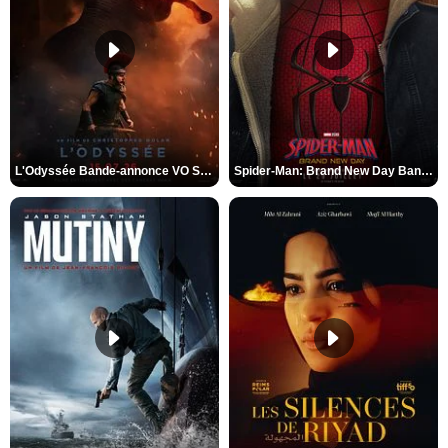
L'Odyssée Bande-annonce VO STFR
Spider-Man: Brand New Day Bande-annonce VO STFR