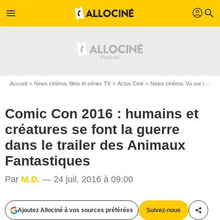
profil
menu
search
Accueil
News cinéma, films et séries TV
Actus Ciné
News cinéma: Vu sur le web
Comic Con 2016 : humains et
créatures se font la guerre
dans le trailer des Animaux
Fantastiques
Par
M.D.
— 24 juil. 2016 à 09:00
Ajoutez Allociné à vos sources préférées
Suivez-nous
Partag