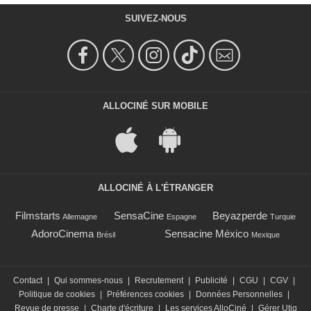
SUIVEZ-NOUS
ALLOCINÉ SUR MOBILE
ALLOCINÉ À L'ÉTRANGER
Filmstarts
SensaCine
Beyazperde
Allemagne
Espagne
Turquie
AdoroCinema
Sensacine México
Brésil
Mexique
Contact
|
Qui sommes-nous
|
Recrutement
|
Publicité
|
CGU
|
CGV
|
Politique de cookies
|
Préférences cookies
|
Données Personnelles
|
Revue de presse
|
Charte d'écriture
|
Les services AlloCiné
|
Gérer Utiq