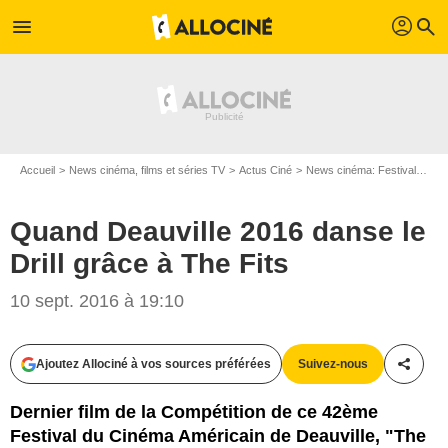
profil
menu
search
Accueil
News cinéma, films et séries TV
Actus Ciné
News cinéma: Festivals
Qu
Quand Deauville 2016 danse le
Drill grâce à The Fits
10 sept. 2016 à 19:10
Ajoutez Allociné à vos sources préférées
Suivez-nous
Partag
ARP Sélection
Dernier film de la Compétition de ce 42ème
Festival du Cinéma Américain de Deauville, "The