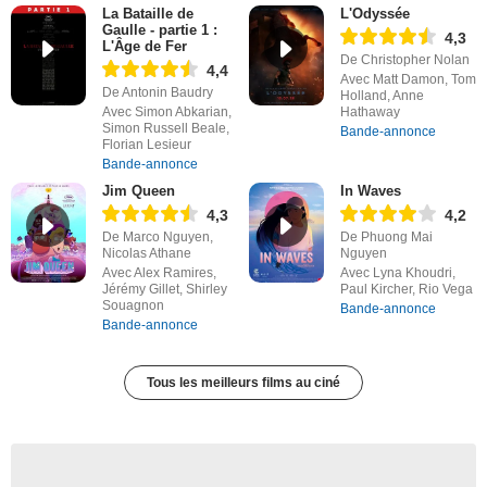
La Bataille de
L'Odyssée
Gaulle - partie 1 :
4,3
L'Âge de Fer
De Christopher Nolan
4,4
Avec Matt Damon, Tom
De Antonin Baudry
Holland, Anne
Avec Simon Abkarian,
Hathaway
Simon Russell Beale,
Bande-annonce
Florian Lesieur
Bande-annonce
Jim Queen
In Waves
4,3
4,2
De Marco Nguyen,
De Phuong Mai
Nicolas Athane
Nguyen
Avec Alex Ramires,
Avec Lyna Khoudri,
Jérémy Gillet, Shirley
Paul Kircher, Rio Vega
Souagnon
Bande-annonce
Bande-annonce
Tous les meilleurs films au ciné