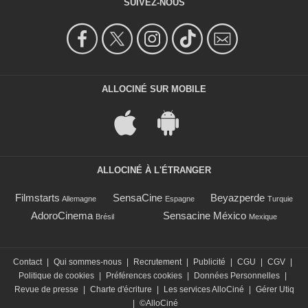
SUIVEZ-NOUS
ALLOCINÉ SUR MOBILE
ALLOCINÉ À L'ÉTRANGER
Filmstarts
SensaCine
Beyazperde
Allemagne
Espagne
Turquie
AdoroCinema
Sensacine México
Brésil
Mexique
Contact
|
Qui sommes-nous
|
Recrutement
|
Publicité
|
CGU
|
CGV
|
Politique de cookies
|
Préférences cookies
|
Données Personnelles
|
Revue de presse
|
Charte d'écriture
|
Les services AlloCiné
|
Gérer Utiq
|
©AlloCiné