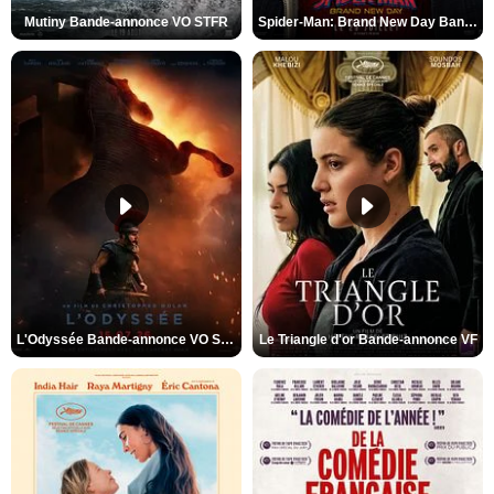
Mutiny Bande-annonce VO STFR
Spider-Man: Brand New Day Bande-annonce VO STFR
L'Odyssée Bande-annonce VO STFR
Le Triangle d'or Bande-annonce VF