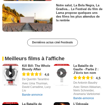
Notre salut, La Bola Negra, La
Gradiva... Le Festival du film de
Lama propose quelques uns
des films les plus attendus de
la rentrée
Dernières actus ciné Festivals
Meilleurs films à l'affiche
Kill Bill: The Whole
La Bataille de
Bloody Affair
Gaulle - Partie 2 :
J’écris ton nom
4,6
4,5
De Quentin Tarantino
De Antonin Baudry
Avec Uma Thurman,
David Carradine, Lucy
Avec Simon Abkarian,
Liu
Niels Schneider,
Anamaria Vartolomei
Bande-annonce
Bande-annonce
La Bataille de
L'Odyssée