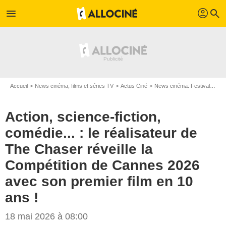
profil
menu
search
Accueil
News cinéma, films et séries TV
Actus Ciné
News cinéma: Festivals
Ac
Action, science-fiction,
comédie... : le réalisateur de
The Chaser réveille la
Compétition de Cannes 2026
avec son premier film en 10
ans !
18 mai 2026 à 08:00