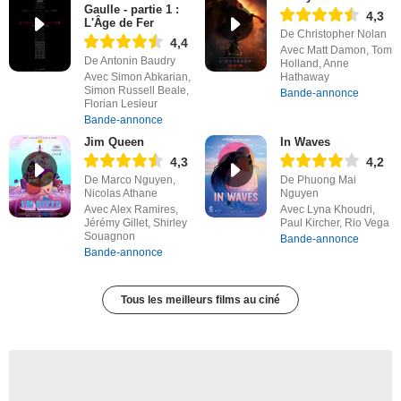
Gaulle - partie 1 :
4,3
L'Âge de Fer
De Christopher Nolan
4,4
Avec Matt Damon, Tom
De Antonin Baudry
Holland, Anne
Avec Simon Abkarian,
Hathaway
Simon Russell Beale,
Bande-annonce
Florian Lesieur
Bande-annonce
Jim Queen
In Waves
4,3
4,2
De Marco Nguyen,
De Phuong Mai
Nicolas Athane
Nguyen
Avec Alex Ramires,
Avec Lyna Khoudri,
Jérémy Gillet, Shirley
Paul Kircher, Rio Vega
Souagnon
Bande-annonce
Bande-annonce
Tous les meilleurs films au ciné