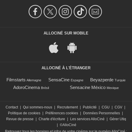
ALLOCINÉ SUR MOBILE
ALLOCINÉ À L'ÉTRANGER
Filmstarts
SensaCine
Beyazperde
Allemagne
Espagne
Turquie
AdoroCinema
Sensacine México
Brésil
Mexique
Contact
|
Qui sommes-nous
|
Recrutement
|
Publicité
|
CGU
|
CGV
|
Politique de cookies
|
Préférences cookies
|
Données Personnelles
|
Revue de presse
|
Charte d'écriture
|
Les services AlloCiné
|
Gérer Utiq
|
©AlloCiné
Retrouvez tous les horaires et infos de votre cinéma sur le numéro AlloCiné :