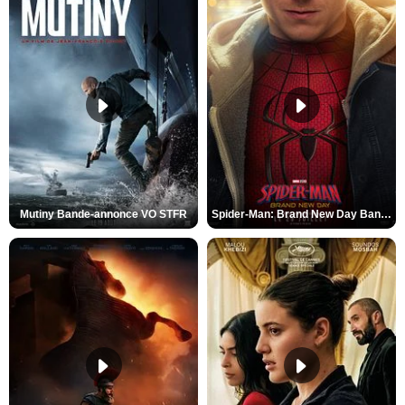
Mutiny Bande-annonce VO STFR
Spider-Man: Brand New Day Bande-annonce VO STFR