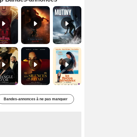
Spider-Man: Brand New Day Bande-annonce VO STFR
L'Odyssée Bande-annonce VO STFR
Mutiny Bande-annonce VO STFR
Le Triangle d'or Bande-annonce VF
Les Silences de Riyad Bande-annonce VO STFR
Les Matins merveilleux Bande-annonce VF
Bandes-annonces à ne pas manquer