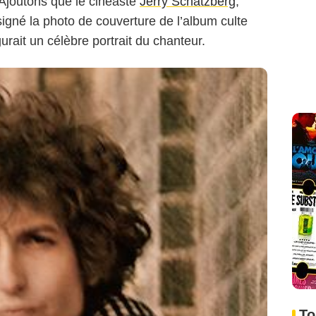
 Ajoutons que le cinéaste
Jerry Schatzberg
,
igné la photo de couverture de l’album culte
urait un célèbre portrait du chanteur.
To