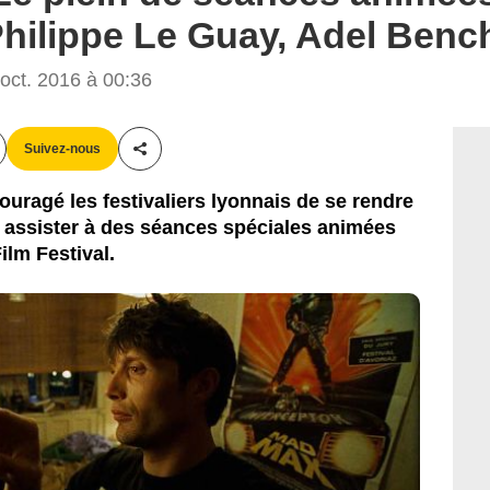
La Rabbia / Le Pacte
hilippe Le Guay, Adel Benc
ct. 2016 à 00:36
Suivez-nous
Partager cet article
ouragé les festivaliers lyonnais de se rendre
 assister à des séances spéciales animées
ilm Festival.
Columbia