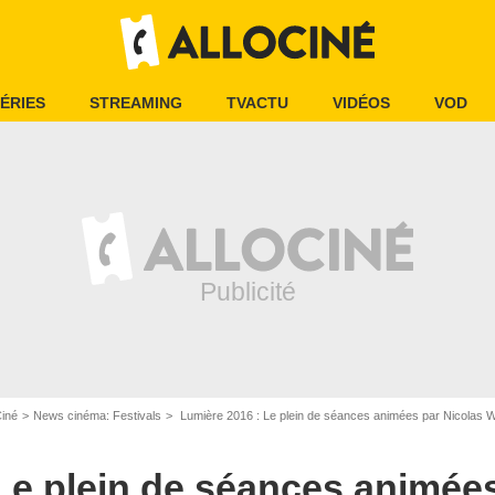
ÉRIES
STREAMING
TVACTU
VIDÉOS
VOD
Ciné
News cinéma: Festivals
Lumière 2016 : Le plein de séances animées par Nicolas W
Le plein de séances animées