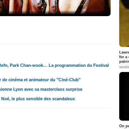
Lawre
for a
patri
Refn, Park Chan-wook… La programmation du Festival
vendre
r de cinéma et animateur du "Ciné-Club"
sionne Lyon avec sa masterclass surprise
 Noé, le plus sensible des scandaleux
On pe