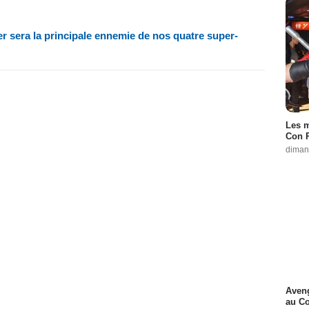
 sera la principale ennemie de nos quatre super-
Les m
Con P
diman
Aveng
au C