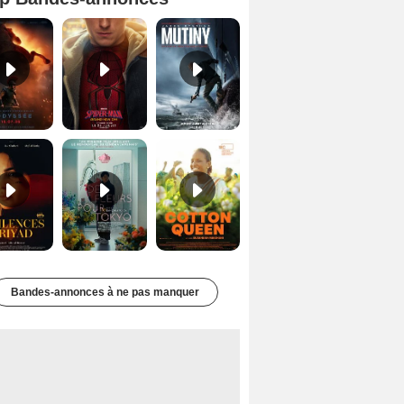
L'Odyssée Bande-annonce VO STFR
Spider-Man: Brand New Day Bande-annonce VO STFR
Mutiny Bande-annonce VO STFR
Les Silences de Riyad Bande-annonce VO STFR
Des Fleurs pour Tokyo Bande-annonce VO STFR
Cotton Queen Bande-annonce VO STFR
Bandes-annonces à ne pas manquer