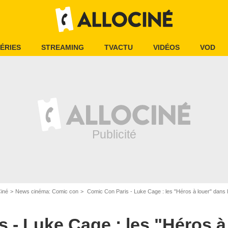
ÉRIES
STREAMING
TVACTU
VIDÉOS
VOD
Ciné
News cinéma: Comic con
Comic Con Paris - Luke Cage : les "Héros à louer" dans l
 - Luke Cage : les "Héros à