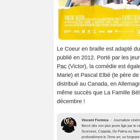
Le Coeur en braille est adapté d
publié en 2012. Porté par les je
Pac
(Victor), la comédie est égal
Marie) et Pascal Elbé (le père de
distribué au Canada, en Allemagne
même succès que La Famille Bélie
décembre !
Vincent Formica
-
Journaliste ciné
Bercé dès son plus jeune âge par le c
Scorsese, Coppola, De Palma ou Steve
profondément le 7ème art, se forgeant 