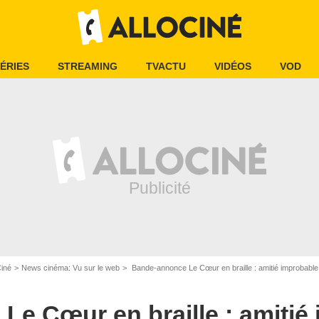
ÉRIES
STREAMING
TVACTU
VIDÉOS
VOD
Ciné
News cinéma: Vu sur le web
Bande-annonce Le Cœur en braille : amitié improbable entre
e Cœur en braille : amitié