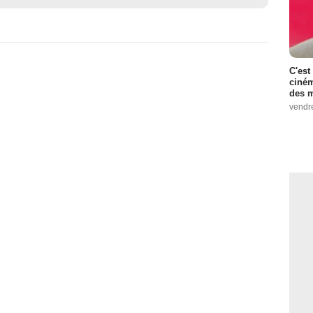
C'est
ciném
des m
vendr