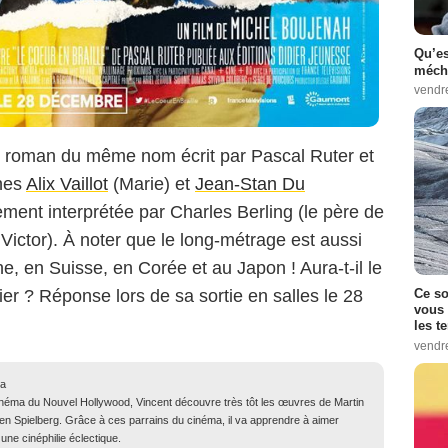
Qu’es
méch
vendr
u roman du même nom écrit par Pascal Ruter et
unes
Alix Vaillot
(Marie) et
Jean-Stan Du
ement interprétée par Charles Berling (le père de
 Victor). À noter que le long-métrage est aussi
, en Suisse, en Corée et au Japon ! Aura-t-il le
r ? Réponse lors de sa sortie en salles le 28
Ce so
vous 
les t
vendr
ma
inéma du Nouvel Hollywood, Vincent découvre très tôt les œuvres de Martin
n Spielberg. Grâce à ces parrains du cinéma, il va apprendre à aimer
une cinéphilie éclectique.