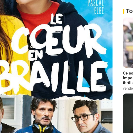
To
Ce so
Impos
thrill
vendr