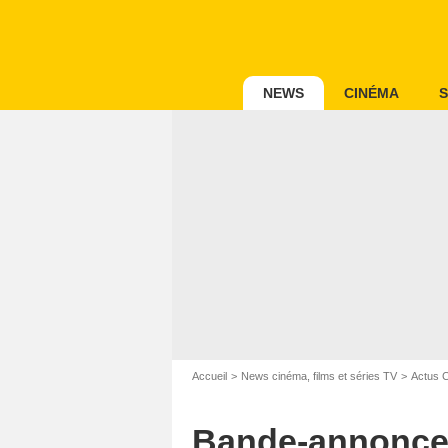
NEWS
CINÉMA
S
Accueil
News cinéma, films et séries TV
Actus 
Bande-annonce L