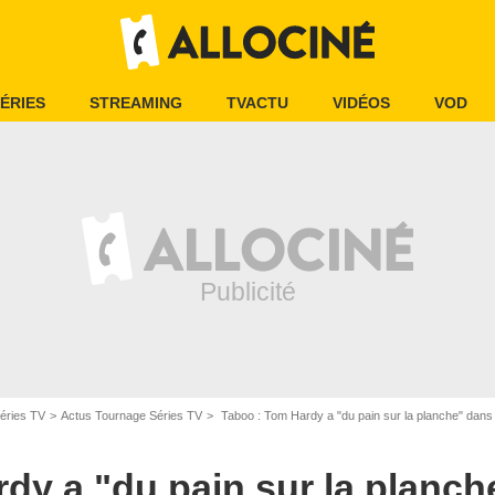
ÉRIES
STREAMING
TVACTU
VIDÉOS
VOD
éries TV
Actus Tournage Séries TV
Taboo : Tom Hardy a "du pain sur la planche" dans
dy a "du pain sur la planch