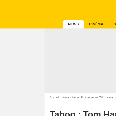
NEWS
CINÉMA
S
Accueil
News cinéma, films et séries TV
News s
Taboo : Tom Har