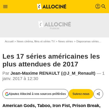
profil
menu
search
Accueil
News cinéma, films et séries TV
News séries
Diaporamas séries
Les 1
Les 17 séries américaines les
plus attendues de 2017
Par
Jean-Maxime RENAULT (@J_M_Renault)
— 1
janv. 2017 à 12:30
Ajoutez Allociné à vos sources préférées
Suivez-nous
Partag
American Gods, Taboo, Iron Fist, Prison Break,