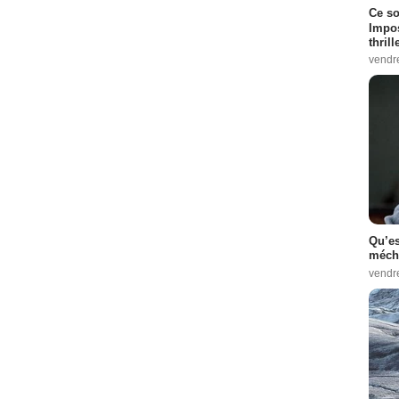
Ce so
Impos
thrill
vendr
Qu’es
méch
vendr