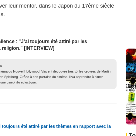
uver leur mentor, dans le Japon du 17ème siècle
ns.
lence : "J'ai toujours été attiré par les
a religion." [INTERVIEW]
ma
inéma du Nouvel Hollywood, Vincent découvre très tôt les œuvres de Martin
n Spielberg. Grâce à ces parrains du cinéma, il va apprendre à aimer
une cinéphilie éclectique.
i toujours été attiré par les thèmes en rapport avec la
To