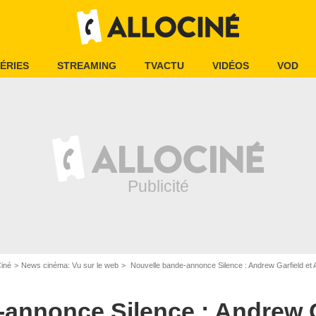
ÉRIES
STREAMING
TVACTU
VIDÉOS
VOD
Ciné
News cinéma: Vu sur le web
Nouvelle bande-annonce Silence : Andrew Garfield et
annonce Silence : Andrew G