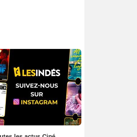
utes les actus Ciné