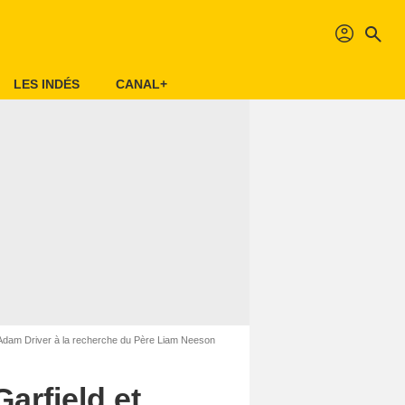
profil
search
LES INDÉS
CANAL+
 Adam Driver à la recherche du Père Liam Neeson
arfield et