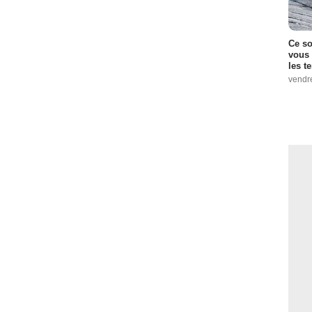
Ce so
vous 
les t
vendr