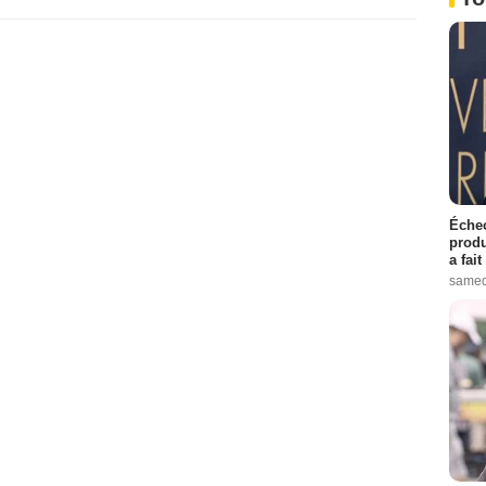
Échec
produ
a fai
samed