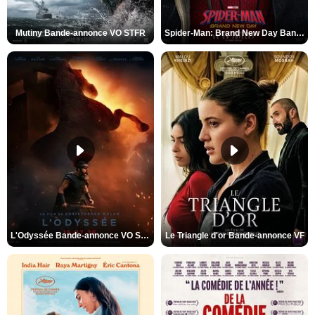
Mutiny Bande-annonce VO STFR
Spider-Man: Brand New Day Bande-annonce VO STFR
L'Odyssée Bande-annonce VO STFR
Le Triangle d'or Bande-annonce VF