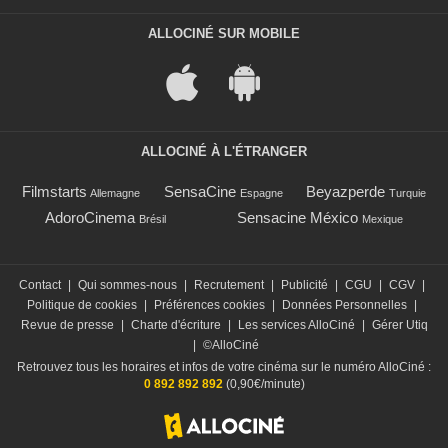
ALLOCINÉ SUR MOBILE
ALLOCINÉ À L'ÉTRANGER
Filmstarts
SensaCine
Beyazperde
Allemagne
Espagne
Turquie
AdoroCinema
Sensacine México
Brésil
Mexique
Contact
|
Qui sommes-nous
|
Recrutement
|
Publicité
|
CGU
|
CGV
|
Politique de cookies
|
Préférences cookies
|
Données Personnelles
|
Revue de presse
|
Charte d'écriture
|
Les services AlloCiné
|
Gérer Utiq
|
©AlloCiné
Retrouvez tous les horaires et infos de votre cinéma sur le numéro AlloCiné :
0 892 892 892
(0,90€/minute)