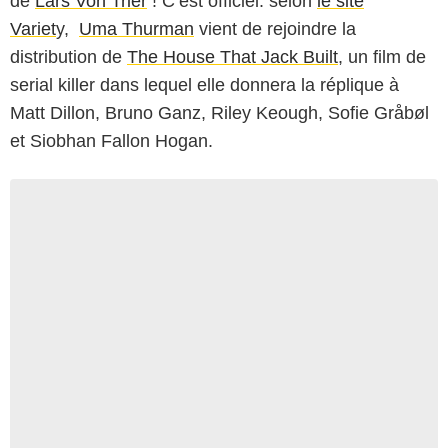
de
Lars Von Trier
! C’est officiel: selon
le site
Variet
y,
Uma Thurman
vient de rejoindre la
distribution de
The House That Jack Built
, un film de
serial killer dans lequel elle donnera la réplique à
Matt Dillon, Bruno Ganz, Riley Keough, Sofie Gråbøl
et Siobhan Fallon Hogan.