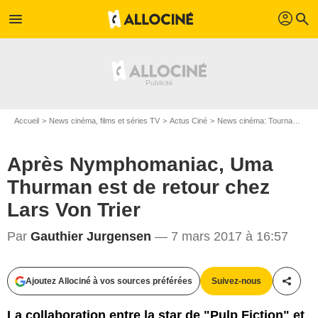
profil
menu
search
Accueil
News cinéma, films et séries TV
Actus Ciné
News cinéma: Tournages
Après Nymphomaniac, Uma
Thurman est de retour chez
Lars Von Trier
Par
Gauthier Jurgensen
— 7 mars 2017 à 16:57
Ajoutez Allociné à vos sources préférées
Suivez-nous
Partag
Christian Geisnaes
La collaboration entre la star de "Pulp Fiction" et