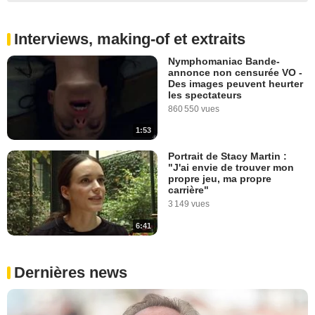
Interviews, making-of et extraits
Nymphomaniac Bande-
annonce non censurée VO -
Des images peuvent heurter
les spectateurs
860 550 vues
1:53
Portrait de Stacy Martin :
"J'ai envie de trouver mon
propre jeu, ma propre
carrière"
3 149 vues
6:41
Dernières news