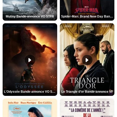
Mutiny Bande-annonce VO STFR
Spider-Man: Brand New Day Bande-annonce VO STFR
L'Odyssée Bande-annonce VO STFR
Le Triangle d'or Bande-annonce VF