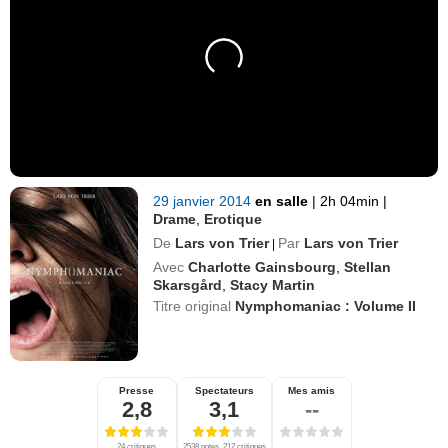
29 janvier 2014
en salle
|
2h 04min
|
Drame
,
Erotique
De
Lars von Trier
Par
Lars von Trier
|
Avec
Charlotte Gainsbourg
,
Stellan
Skarsgård
,
Stacy Martin
Titre original
Nymphomaniac : Volume II
Presse
Spectateurs
Mes amis
2,8
3,1
--
24 critiques
2538 notes, 212 critiques