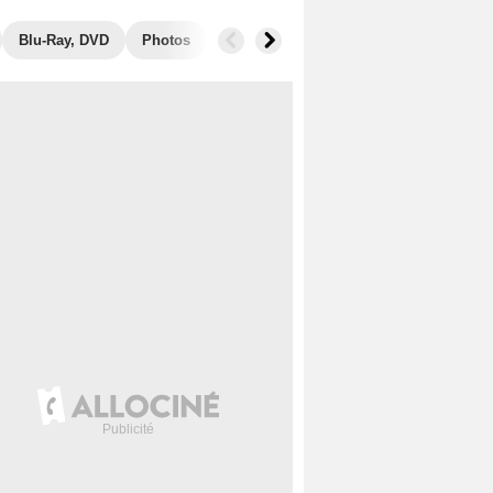
Blu-Ray, DVD
Photos
Secrets de tournage
Box Office