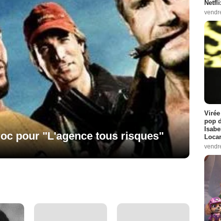
Netfl
vendr
Virée
pop d
Isabe
oc pour "L'agence tous risques"
Loca
vendr