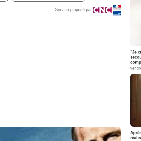
Service proposé par
"Je c
secou
compo
vendr
Après
réali