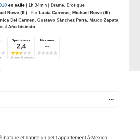
2010
en salle
|
1h 34min
|
Drame
,
Erotique
el Rowe (III)
Par
Lucía Carreras
,
Michael Rowe (III)
|
nica Del Carmen
,
Gustavo Sánchez Parra
,
Marco Zapata
ginal
Año bisiesto
e
Spectateurs
Mes amis
2,4
--
es
179 notes, 35 critiques
élibataire et habite un petit appartement à Mexico.