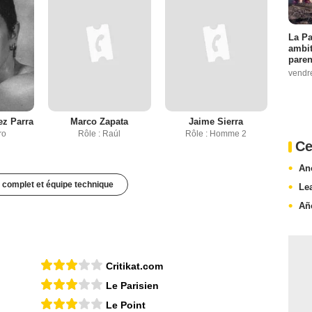
La Pa
ambit
paren
vendr
z Parra
Marco Zapata
Jaime Sierra
ro
Rôle : Raúl
Rôle : Homme 2
Ce
An
 complet et équipe technique
Le
Añ
Critikat.com
Le Parisien
Le Point