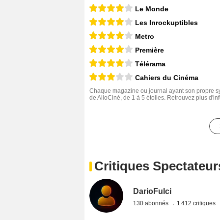
Le Monde
Les Inrockuptibles
Metro
Première
Télérama
Cahiers du Cinéma
Chaque magazine ou journal ayant son propre sys
de AlloCiné, de 1 à 5 étoiles. Retrouvez plus d'i
Critiques Spectateur
DarioFulci
130 abonnés
1 412 critiques