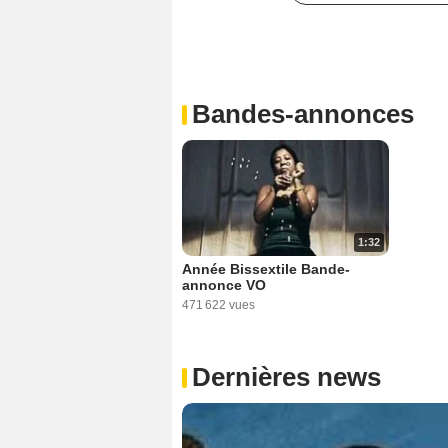
Bandes-annonces
1:32
Année Bissextile Bande-
annonce VO
471 622 vues
Dernières news