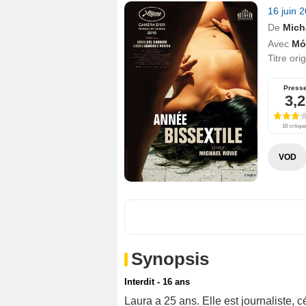
16 juin 
De
Micha
Avec
Mó
Titre ori
Press
3,2
18 critiqu
VOD
Synopsis
Interdit - 16 ans
Laura a 25 ans. Elle est journaliste, c