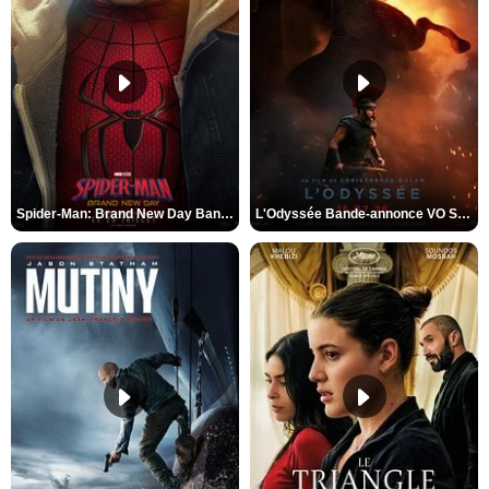
Spider-Man: Brand New Day Bande-annonce VO STFR
L'Odyssée Bande-annonce VO STFR