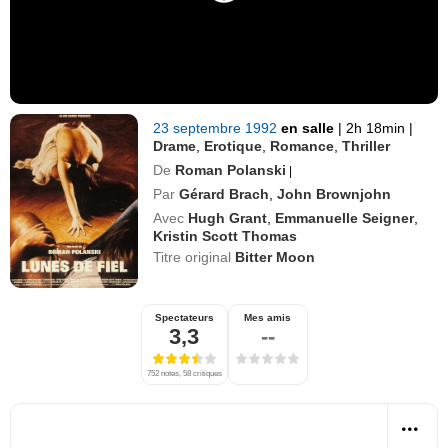
23 septembre 1992
en salle
|
2h 18min
|
Drame
,
Erotique
,
Romance
,
Thriller
De
Roman Polanski
|
Par
Gérard Brach
,
John Brownjohn
Avec
Hugh Grant
,
Emmanuelle Seigner
,
Kristin Scott Thomas
Titre original
Bitter Moon
Spectateurs
Mes amis
3,3
--
752 notes, 58 critiques