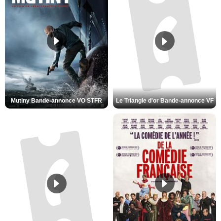
Mutiny Bande-annonce VO STFR
Le Triangle d'or Bande-annonce VF