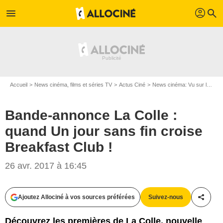
profil
menu
search
Accueil
News cinéma, films et séries TV
Actus Ciné
News cinéma: Vu sur le web
Bande-annonce La Colle :
quand Un jour sans fin croise
Breakfast Club !
26 avr. 2017 à 16:45
Ajoutez Allociné à vos sources préférées
Suivez-nous
Partag
Découvrez les premières de La Colle, nouvelle