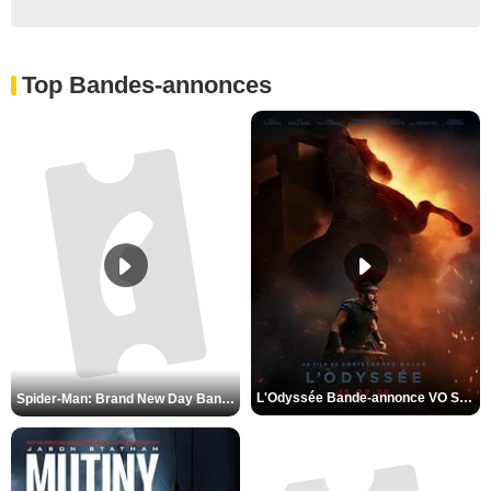
Top Bandes-annonces
L'Odyssée Bande-annonce VO STFR
Spider-Man: Brand New Day Bande-annonce VO STFR