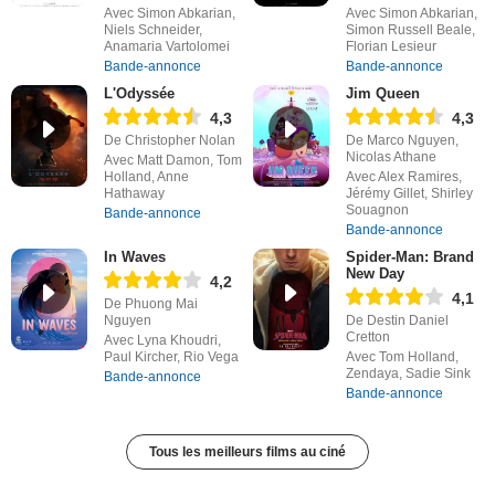
Avec Simon Abkarian,
Avec Simon Abkarian,
Niels Schneider,
Simon Russell Beale,
Anamaria Vartolomei
Florian Lesieur
Bande-annonce
Bande-annonce
L'Odyssée
Jim Queen
4,3
4,3
De Christopher Nolan
De Marco Nguyen,
Nicolas Athane
Avec Matt Damon, Tom
Holland, Anne
Avec Alex Ramires,
Hathaway
Jérémy Gillet, Shirley
Souagnon
Bande-annonce
Bande-annonce
In Waves
Spider-Man: Brand
New Day
4,2
4,1
De Phuong Mai
Nguyen
De Destin Daniel
Cretton
Avec Lyna Khoudri,
Paul Kircher, Rio Vega
Avec Tom Holland,
Zendaya, Sadie Sink
Bande-annonce
Bande-annonce
Tous les meilleurs films au ciné