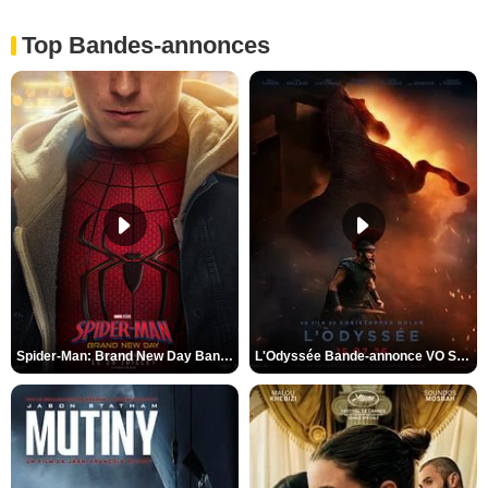
Top Bandes-annonces
Spider-Man: Brand New Day Bande-annonce VO STFR
L'Odyssée Bande-annonce VO STFR