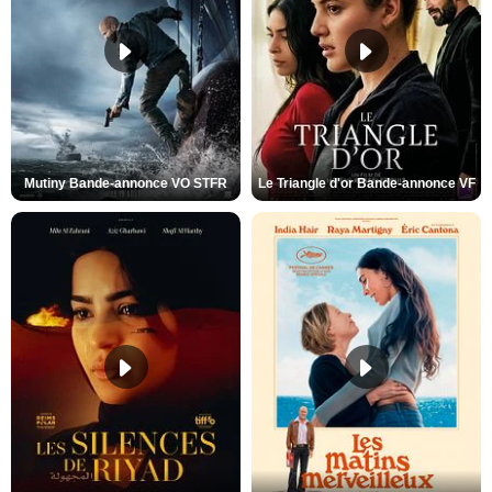
Mutiny Bande-annonce VO STFR
Le Triangle d'or Bande-annonce VF