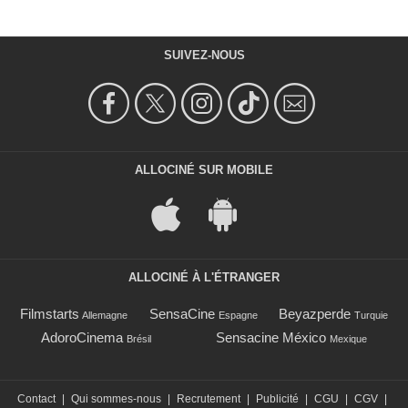
SUIVEZ-NOUS
ALLOCINÉ SUR MOBILE
ALLOCINÉ À L'ÉTRANGER
Filmstarts
SensaCine
Beyazperde
Allemagne
Espagne
Turquie
AdoroCinema
Sensacine México
Brésil
Mexique
Contact
|
Qui sommes-nous
|
Recrutement
|
Publicité
|
CGU
|
CGV
|