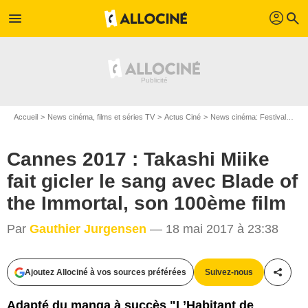
profil
menu
search
Accueil
News cinéma, films et séries TV
Actus Ciné
News cinéma: Festivals
Ca
Cannes 2017 : Takashi Miike
fait gicler le sang avec Blade of
the Immortal, son 100ème film
Par
Gauthier Jurgensen
— 18 mai 2017 à 23:38
Ajoutez Allociné à vos sources préférées
Suivez-nous
Partag
Droits réservés
Adapté du manga à succès "L’Habitant de