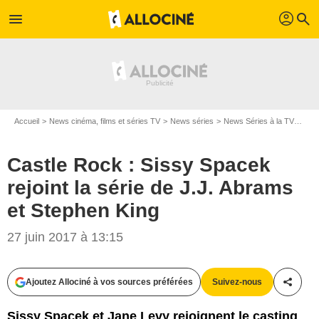
profil
menu
search
Accueil
News cinéma, films et séries TV
News séries
News Séries à la TV
Cast
Castle Rock : Sissy Spacek
rejoint la série de J.J. Abrams
et Stephen King
27 juin 2017 à 13:15
CTV International
Ajoutez Allociné à vos sources préférées
Suivez-nous
Partag
Sissy Spacek et Jane Levy rejoignent le casting