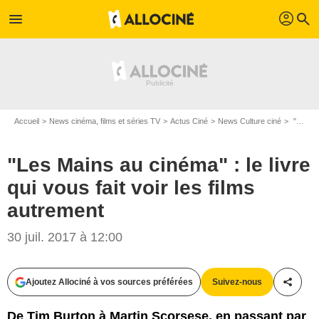
profil
menu
search
Accueil
News cinéma, films et séries TV
Actus Ciné
News Culture ciné
"Les Mains au cinéma" : le livre qui vous fait voir les films autrement
"Les Mains au cinéma" : le livre
qui vous fait voir les films
autrement
30 juil. 2017 à 12:00
Ajoutez Allociné à vos sources préférées
Suivez-nous
Partag
De Tim Burton à Martin Scorsese, en passant par