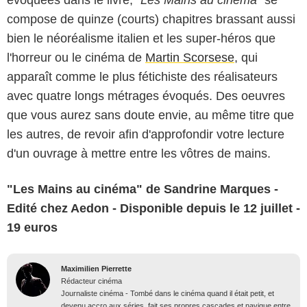
évoquées dans le livre,
"Les Mains au cinéma"
se
compose de quinze (courts) chapitres brassant aussi
bien le néoréalisme italien et les super-héros que
l'horreur ou le cinéma de
Martin Scorsese
, qui
apparaît comme le plus fétichiste des réalisateurs
avec quatre longs métrages évoqués. Des oeuvres
que vous aurez sans doute envie, au même titre que
les autres, de revoir afin d'approfondir votre lecture
d'un ouvrage à mettre entre les vôtres de mains.
"Les Mains au cinéma" de Sandrine Marques -
Edité chez Aedon - Disponible depuis le 12 juillet -
19 euros
Maximilien Pierrette
Rédacteur cinéma
Journaliste cinéma - Tombé dans le cinéma quand il était petit, et
devenu accro aux séries, fait ses propres cascades et navigue entre