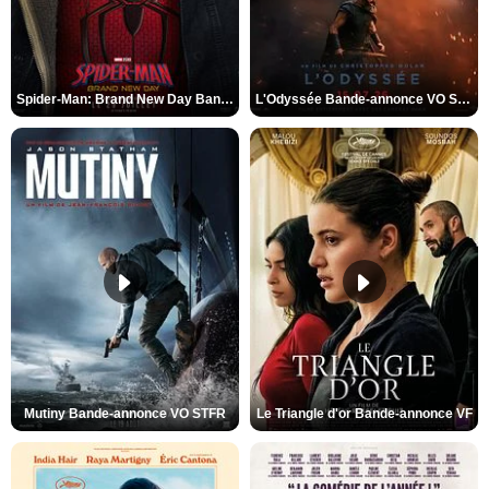
Spider-Man: Brand New Day Bande-annonce VO STFR
L'Odyssée Bande-annonce VO STFR
Mutiny Bande-annonce VO STFR
Le Triangle d'or Bande-annonce VF