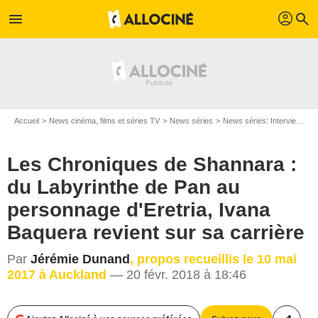
profil
menu
search
Accueil
News cinéma, films et séries TV
News séries
News séries: Interviews
Les Chroniques de Shannara :
du Labyrinthe de Pan au
personnage d'Eretria, Ivana
Baquera revient sur sa carrière
Par
Jérémie Dunand
, propos recueillis le 10 mai
2017 à Auckland
— 20 févr. 2018 à 18:46