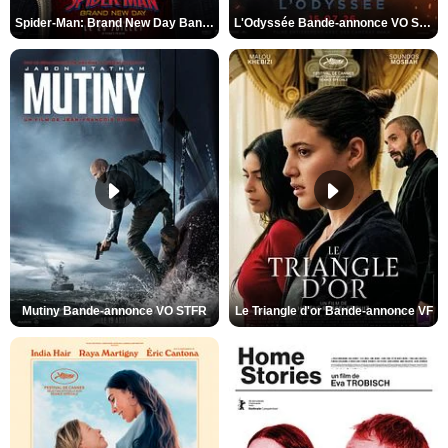
Spider-Man: Brand New Day Bande-annonce VO STFR
L'Odyssée Bande-annonce VO STFR
Mutiny Bande-annonce VO STFR
Le Triangle d'or Bande-annonce VF