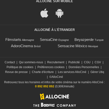
ALLOCINÉ SUR MOBILE
ALLOCINÉ À L'ÉTRANGER
Filmstarts
SensaCine
Beyazperde
Allemagne
Espagne
Turquie
AdoroCinema
Sensacine México
Brésil
Mexique
Contact
|
Qui sommes-nous
|
Recrutement
|
Publicité
|
CGU
|
CGV
|
Politique de cookies
|
Préférences cookies
|
Données Personnelles
|
Revue de presse
|
Charte d'écriture
|
Les services AlloCiné
|
Gérer Utiq
|
©AlloCiné
Retrouvez tous les horaires et infos de votre cinéma sur le numéro AlloCiné :
0 892 892 892
(0,90€/minute)