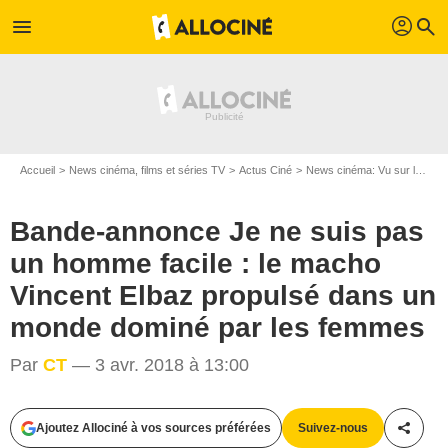
profil
menu
search
Accueil
News cinéma, films et séries TV
Actus Ciné
News cinéma: Vu sur le web
Bande-annonce Je ne suis pas
un homme facile : le macho
Vincent Elbaz propulsé dans un
monde dominé par les femmes
Par
CT
— 3 avr. 2018 à 13:00
Ajoutez Allociné à vos sources préférées
Suivez-nous
Partag