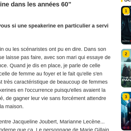
ine dans les années 60
1
vous si une speakerine en particulier a servi
in ou les scénaristes ont pu en dire. Dans son
2
 se laisse pas faire, avec son mari qui essaye de
e. Quand je dis en place, je parle de celle
lle de femme au foyer et le fait qu'elle s'en
t très caractéristique de beaucoup de femmes
kerines en l'occurrence puisqu'elles avaient la
3
côté, de gagner leur vie sans forcément attendre
hilippe LE ROUX - FTV
 la maison.
entre Jacqueline Joubert, Marianne Lecène...
oderne que ça. Le personnage de Marie Gillain