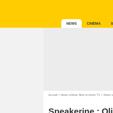
NEWS
CINÉMA
S
Accueil
News cinéma, films et séries TV
News s
Speakerine : Ol