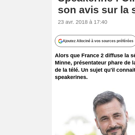
son avis sur la 
23 avr. 2018 à 17:40
Ajoutez Allociné à vos sources préférées
Alors que France 2 diffuse la sé
Minne, présentateur phare de la
de la télé. Un sujet qu'il conna
speakerines.