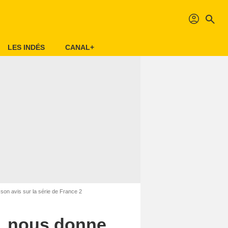
profil
search
LES INDÉS
CANAL+
son avis sur la série de France 2
r, nous donne