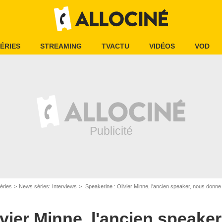
ÉRIES
STREAMING
TVACTU
VIDÉOS
VOD
éries
News séries: Interviews
Speakerine : Olivier Minne, l'ancien speaker, nous donne 
ivier Minne, l'ancien speake