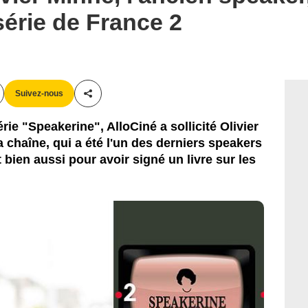
série de France 2
Bestimage / France 2
Suivez-nous
Partager cet article
rie "Speakerine", AlloCiné a sollicité Olivier
 chaîne, qui a été l'un des derniers speakers
it bien aussi pour avoir signé un livre sur les