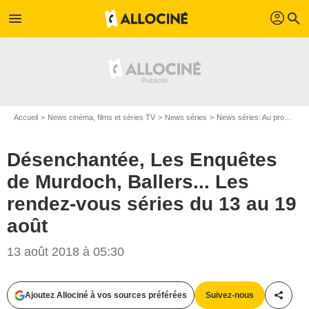
profil
menu
search
Accueil
News cinéma, films et séries TV
News séries
News séries: Au programme
Désenchantée, Les Enquêtes
de Murdoch, Ballers... Les
rendez-vous séries du 13 au 19
août
13 août 2018 à 05:30
Ajoutez Allociné à vos sources préférées
Suivez-nous
Partag
Netflix