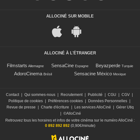
ALLOCINÉ SUR MOBILE
ALLOCINÉ À L'ÉTRANGER
Filmstarts
SensaCine
Beyazperde
Allemagne
Espagne
Turquie
AdoroCinema
Sensacine México
Brésil
Mexique
Contact
|
Qui sommes-nous
|
Recrutement
|
Publicité
|
CGU
|
CGV
|
Politique de cookies
|
Préférences cookies
|
Données Personnelles
|
Revue de presse
|
Charte d'écriture
|
Les services AlloCiné
|
Gérer Utiq
|
©AlloCiné
Retrouvez tous les horaires et infos de votre cinéma sur le numéro AlloCiné :
0 892 892 892
(0,90€/minute)