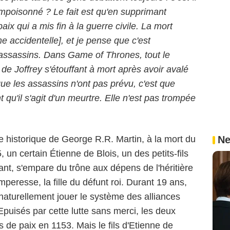
empoisonné ? Le fait est qu'en supprimant
aix qui a mis fin à la guerre civile. La mort
 accidentelle], et je pense que c'est
assassins. Dans Game of Thrones, tout le
e Joffrey s'étouffant à mort après avoir avalé
e les assassins n'ont pas prévu, c'est que
u'il s'agit d'un meurtre. Elle n'est pas trompée
Ne
e historique de George R.R. Martin, à la mort du
, un certain Étienne de Blois, un des petits-fils
t, s'empare du trône aux dépens de l'héritière
mperesse, la fille du défunt roi. Durant 19 ans,
 naturellement jouer le système des alliances
Epuisés par cette lutte sans merci, les deux
de paix en 1153. Mais le fils d'Etienne de