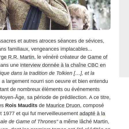
acres et autres atroces séances de sévices,
lans familiaux, vengeances implacables...
ge R.R. Martin
, le vénéré créateur de
Game of
dans une i
nterview donnée à la chaîne CBC en
que dans la tradition de Tolkien […], et la
, a largement nourri son oeuvre et bien entendu
untant de nombreux éléments ou événements
Moyen-Âge, sa période de prédilection. A ce titre,
des
Rois Maudits
de
Maurice Druon
, composé
et 1977 et qui fut merveilleusement
adapté à la
ginale de Game of Thrones"
a même lâché Martin,