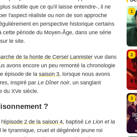
us subtile que ce qu'il laisse entendre-, il ne
1
pper l'aspect réaliste ou non de son approche
égulièrement en perspective historique certains
 à cette période du Moyen-Âge, dans une série
ur le site.
2
arche de la honte de Cerseï Lannister
vue dans
ous avons encore un peu remonté la chronologie
9e épisode de la
saison 3
, lorsque nous avons
res, inspiré par
Le Dîner noir
, un sanglant
 du XVe siècle.
3
oisonnement ?
l'
épisode 2 de la saison 4
, baptisé
Le Lion et la
 le tyrannique, cruel et dégénéré jeune roi