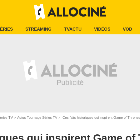
ÉRIES
STREAMING
TVACTU
VIDÉOS
VOD
éries TV
Actus Tournage Séries TV
Ces faits historiques qui inspirent Game of Thrones 
iques qui inspirent Game of 