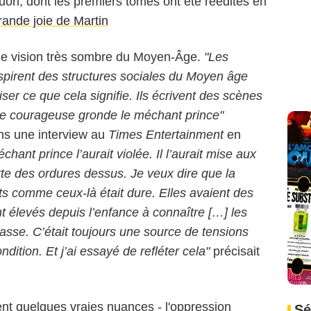
uon, dont les premiers tomes ont été réédités en
rande joie de Martin
une vision très sombre du Moyen-Âge.
"Les
nspirent des structures sociales du Moyen âge
ser ce que cela signifie. Ils écrivent des scènes
ne courageuse gronde le méchant prince"
ns une interview au
Times Entertainment
en
chant prince l’aurait violée. Il l’aurait mise aux
ette des ordures dessus. Je veux dire que la
ts comme ceux-là était dure. Elles avaient des
t élevés depuis l’enfance à connaître […] les
classe. C’était toujours une source de tensions
dition. Et j’ai essayé de refléter cela"
précisait
ent quelques vraies nuances - l'oppression
Sé