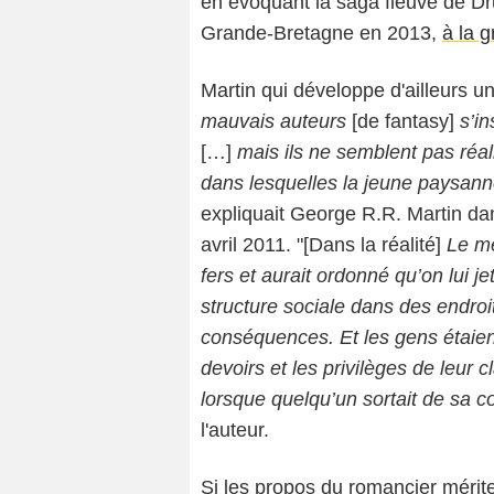
en évoquant la saga fleuve de Dr
Grande-Bretagne en 2013,
à la g
Martin qui développe d'ailleurs 
mauvais auteurs
[de fantasy]
s’i
[…]
mais ils ne semblent pas réali
dans lesquelles la jeune paysan
expliquait George R.R. Martin da
avril 2011. "[Dans la réalité]
Le mé
fers et aurait ordonné qu’on lui j
structure sociale dans des endroi
conséquences. Et les gens étaien
devoirs et les privilèges de leur 
lorsque quelqu’un sortait de sa con
l'auteur.
Si les propos du romancier mérit