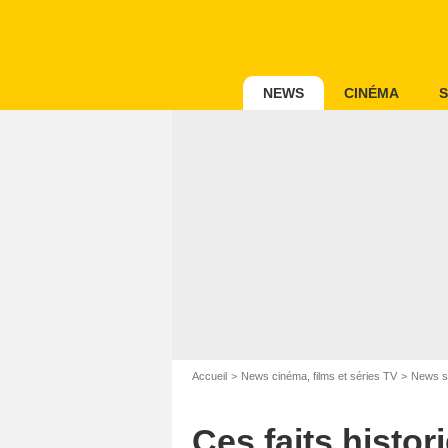
NEWS
CINÉMA
S
Accueil
News cinéma, films et séries TV
News s
Ces faits histor