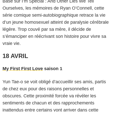
Basé sur I’m Special : And Other Lies We Tell
Ourselves, les mémoires de Ryan O’Connell, cette
série comique semi-autobiographique retrace la vie
d’un jeune homosexuel atteint de paralysie cérébrale
légère. Trop couvé par sa mère, il décide de
s’émanciper en réécrivant son histoire pour vivre sa
vraie vie.
18 AVRIL
My First First Love
saison 1
Yun Tae-o se voit obligé d’accueillir ses amis, partis
de chez eux pour des raisons personnelles et
obscures. Cette proximité forcée va révéler les
sentiments de chacun et des rapprochements
inattendus entre certains vont arriver dans cette
Netflix