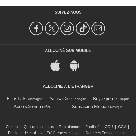
SUIVEZ-NOUS
ALLOCINÉ SUR MOBILE
ALLOCINÉ À L'ÉTRANGER
Filmstarts
SensaCine
Beyazperde
Allemagne
Espagne
Turquie
AdoroCinema
Sensacine México
Brésil
Mexique
Contact
|
Qui sommes-nous
|
Recrutement
|
Publicité
|
CGU
|
CGV
|
Politique de cookies
|
Préférences cookies
|
Données Personnelles
|