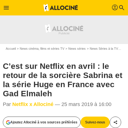
profil
menu
search
Accueil
News cinéma, films et séries TV
News séries
News Séries à la TV
C’es
C’est sur Netflix en avril : le
retour de la sorcière Sabrina et
la série Huge en France avec
Gad Elmaleh
Par
Netflix x Allociné
— 25 mars 2019 à 16:00
Ajoutez Allociné à vos sources préférées
Suivez-nous
Partag