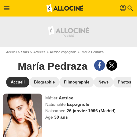
profil
menu
search
Accueil
Stars
Actrices
Actrice espagnole
María Pedraza
María Pedraza
Accueil
Biographie
Filmographie
News
Photos
Métier
Actrice
Nationalité
Espagnole
Naissance
26 janvier 1996
(Madrid)
Age
30
ans