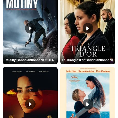
Mutiny Bande-annonce VO STFR
Le Triangle d'or Bande-annonce VF