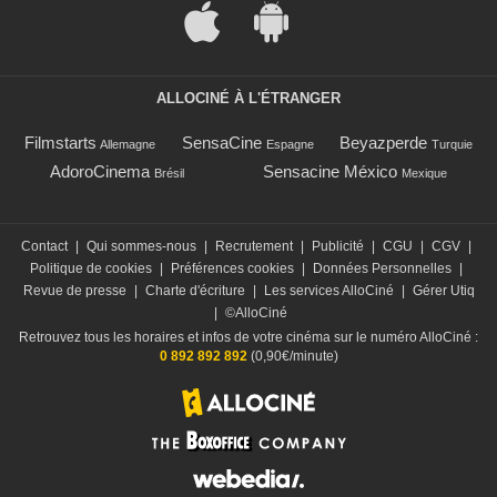
ALLOCINÉ À L'ÉTRANGER
Filmstarts
SensaCine
Beyazperde
Allemagne
Espagne
Turquie
AdoroCinema
Sensacine México
Brésil
Mexique
Contact
|
Qui sommes-nous
|
Recrutement
|
Publicité
|
CGU
|
CGV
|
Politique de cookies
|
Préférences cookies
|
Données Personnelles
|
Revue de presse
|
Charte d'écriture
|
Les services AlloCiné
|
Gérer Utiq
|
©AlloCiné
Retrouvez tous les horaires et infos de votre cinéma sur le numéro AlloCiné :
0 892 892 892
(0,90€/minute)