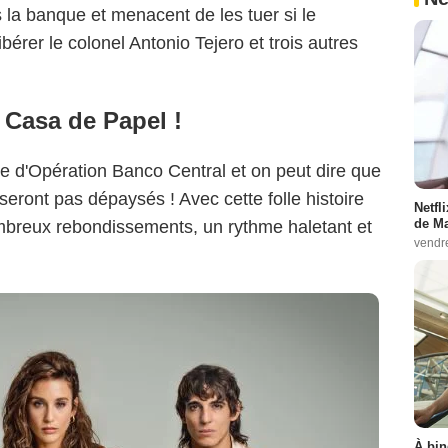
 la banque et menacent de les tuer si le
érer le colonel Antonio Tejero et trois autres
Netflix
 Casa de Papel !
ce d'Opération Banco Central et on peut dire que
eront pas dépaysés ! Avec cette folle histoire
Netfl
de Ma
breux rebondissements, un rythme haletant et
vendr
À bin