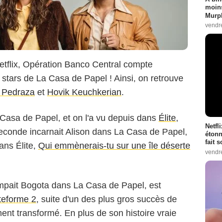
moins
Murph
vendr
etflix, Opération Banco Central compte
stars de La Casa de Papel ! Ainsi, on retrouve
 Pedraza
et
Hovik Keuchkerian
.
 Casa de Papel, et on l'a vu depuis dans
Élite
,
Netfl
seconde incarnait Alison dans La Casa de Papel,
étonn
fait 
dans Élite,
Qui emmènerais-tu sur une île déserte
vendr
ampait Bogota dans La Casa de Papel, est
teforme 2
, suite d'un des plus gros succès de
ement transformé. En plus de son histoire vraie