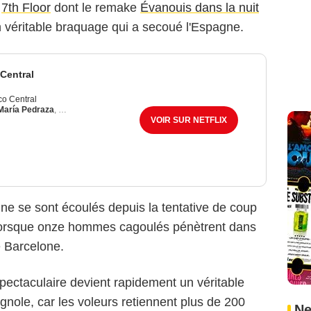
,
7th Floor
dont le remake
Évanouis dans la nuit
 un véritable braquage qui a secoué l'Espagne.
Central
co Central
María Pedraza
,
Hovik Keuchkerian
VOIR SUR NETFLIX
ne se sont écoulés depuis la tentative de coup
 lorsque onze hommes cagoulés pénètrent dans
e Barcelone.
spectaculaire devient rapidement un véritable
gnole, car les voleurs retiennent plus de 200
Ne