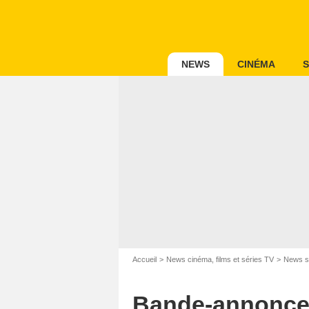
NEWS
CINÉMA
S
Accueil
News cinéma, films et séries TV
News s
Bande-annonce 