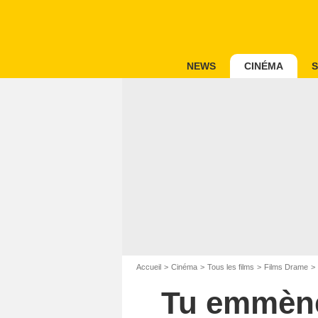
NEWS
CINÉMA
S
Accueil
Cinéma
Tous les films
Films Drame
Tu emmèner