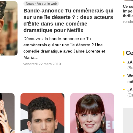
News - Vu sur le web
Ce so
Bande-annonce Tu emmènerais qui
Impos
thrill
sur une île déserte ? : deux acteurs
vendr
d'Élite dans une comédie
dramatique pour Netflix
Découvrez la bande-annonce de Tu
emmènerais qui sur une île déserte ? Une
comédie dramatique avec Jaime Lorente et
Ce
María…
¿A 
vendredi 22 mars 2019
(Br
We
mi
¿A 
(E