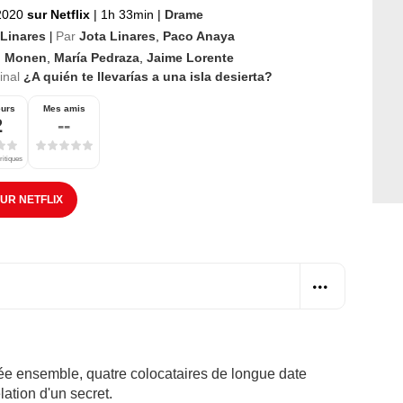
 2020
sur Netflix
|
1h 33min
|
Drame
 Linares
Par
Jota Linares
,
Paco Anaya
|
l Monen
,
María Pedraza
,
Jaime Lorente
ginal
¿A quién te llevarías a una isla desierta?
eurs
Mes amis
2
--
ritiques
SUR NETFLIX
irée ensemble, quatre colocataires de longue date
lation d'un secret.