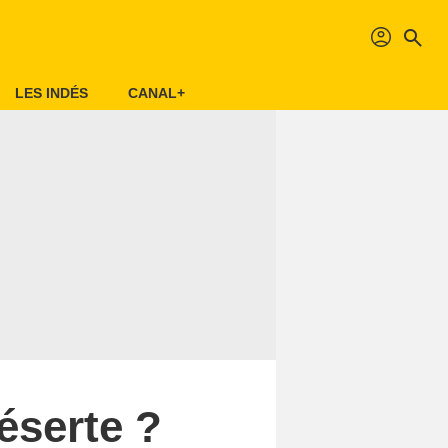
profil
search
LES INDÉS
CANAL+
éserte ?