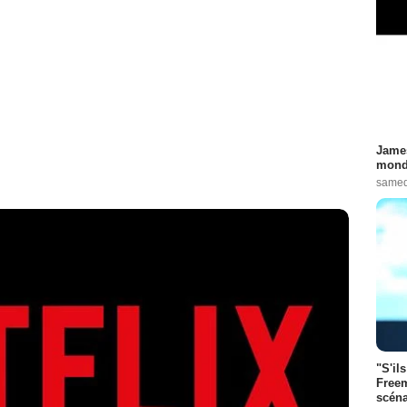
James
monde
samed
"S'il
Freem
scéna