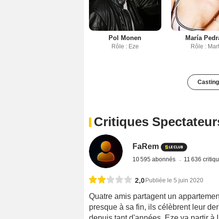
Pol Monen
María Pedr
Rôle : Eze
Rôle : Mar
Casting
Critiques Spectateur
FaRem
10 595 abonnés
11 636 critiq
2,0
Publiée le 5 juin 2020
Quatre amis partagent un appartement
presque à sa fin, ils célèbrent leur de
depuis tant d'années. Eze va partir à