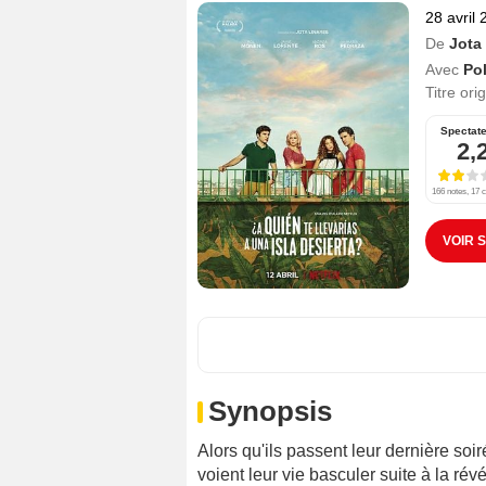
28 avril
De
Jota
Avec
Po
Titre ori
Spectat
2,
166 notes, 17 c
VOIR 
Synopsis
Alors qu'ils passent leur dernière so
voient leur vie basculer suite à la révé