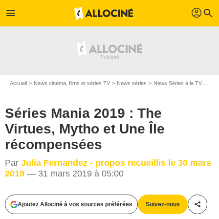
profil
menu
search
Accueil
News cinéma, films et séries TV
News séries
News Séries à la TV
Séri
Séries Mania 2019 : The
Virtues, Mytho et Une Île
récompensées
Par
Julia Fernandez - propos recueillis le 30 mars
2019
— 31 mars 2019 à 05:00
Ajoutez Allociné à vos sources préférées
Suivez-nous
Partag