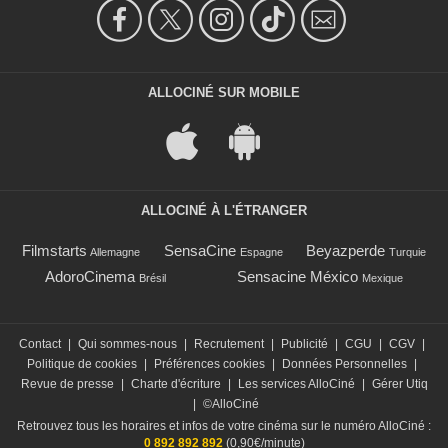
ALLOCINÉ SUR MOBILE
ALLOCINÉ À L'ÉTRANGER
Filmstarts
SensaCine
Beyazperde
Allemagne
Espagne
Turquie
AdoroCinema
Sensacine México
Brésil
Mexique
Contact
|
Qui sommes-nous
|
Recrutement
|
Publicité
|
CGU
|
CGV
|
Politique de cookies
|
Préférences cookies
|
Données Personnelles
|
Revue de presse
|
Charte d'écriture
|
Les services AlloCiné
|
Gérer Utiq
|
©AlloCiné
Retrouvez tous les horaires et infos de votre cinéma sur le numéro AlloCiné :
0 892 892 892
(0,90€/minute)