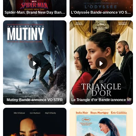
Spider-Man: Brand New Day Bande-annonce VO STFR
L'Odyssée Bande-annonce VO STFR
Mutiny Bande-annonce VO STFR
Le Triangle d'or Bande-annonce VF