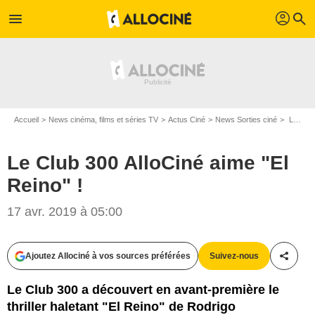
profil
menu
search
Accueil
News cinéma, films et séries TV
Actus Ciné
News Sorties ciné
Le Club 300 AlloCiné aime "El Reino" !
Le Club 300 AlloCiné aime "El
Reino" !
17 avr. 2019 à 05:00
Ajoutez Allociné à vos sources préférées
Suivez-nous
Partag
Le Club 300 a découvert en avant-première le
thriller haletant "El Reino" de Rodrigo