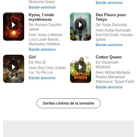
Mckenna Grace
Bande-annonce
Bande-annonce
Kyma, l’onde
Des Fleurs pour
mystérieuse
Tokyo
De Romain Daudet-
De Yuiga Danzuka
Jahan
Avec Kodai Kurosaki,
Avec Jules Lefebvre,
Ken'ichi Endô, Haruka
Lucy Loste Berset,
Igawa
Mamadou Haïdara
Bande-annonce
Bande-annonce
Girl
Cotton Queen
De Shu Qi
De Suzannah
Mirghani
Avec Roy Chiu, Esther
Liu, Yu-Fei Lai
Avec Mihad Murtada,
Rabha Mohamed
Bande-annonce
Mahmoud, Talaat Farid
Bande-annonce
Sorties cinéma de la semaine