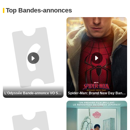
Top Bandes-annonces
Spider-Man: Brand New Day Bande-annonce VO STFR
L'Odyssée Bande-annonce VO STFR