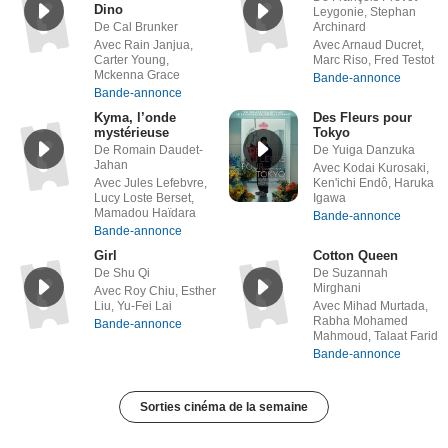
Dino
Leygonie, Stephan
De Cal Brunker
Archinard
Avec Rain Janjua,
Avec Arnaud Ducret,
Carter Young,
Marc Riso, Fred Testot
Mckenna Grace
Bande-annonce
Bande-annonce
Kyma, l’onde
Des Fleurs pour
mystérieuse
Tokyo
De Romain Daudet-
De Yuiga Danzuka
Jahan
Avec Kodai Kurosaki,
Avec Jules Lefebvre,
Ken'ichi Endô, Haruka
Lucy Loste Berset,
Igawa
Mamadou Haïdara
Bande-annonce
Bande-annonce
Girl
Cotton Queen
De Shu Qi
De Suzannah
Mirghani
Avec Roy Chiu, Esther
Liu, Yu-Fei Lai
Avec Mihad Murtada,
Rabha Mohamed
Bande-annonce
Mahmoud, Talaat Farid
Bande-annonce
Sorties cinéma de la semaine