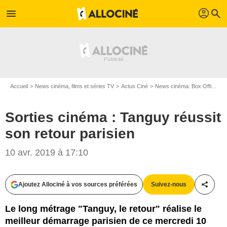
profil
menu
search
Accueil
News cinéma, films et séries TV
Actus Ciné
News cinéma: Box Office
S
Sorties cinéma : Tanguy réussit
son retour parisien
SND
10 avr. 2019 à 17:10
Ajoutez Allociné à vos sources préférées
Suivez-nous
Partag
Le long métrage "Tanguy, le retour" réalise le
meilleur démarrage parisien de ce mercredi 10