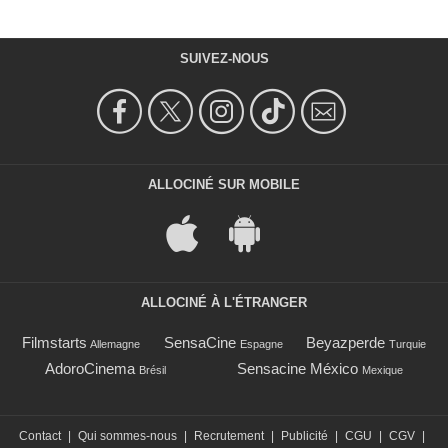
SUIVEZ-NOUS
ALLOCINÉ SUR MOBILE
ALLOCINÉ À L'ÉTRANGER
Filmstarts
SensaCine
Beyazperde
Allemagne
Espagne
Turquie
AdoroCinema
Sensacine México
Brésil
Mexique
Contact
|
Qui sommes-nous
|
Recrutement
|
Publicité
|
CGU
|
CGV
|