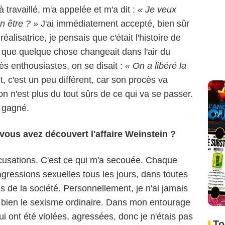
à travaillé, m'a appelée et m'a dit :
« Je veux
n être ? »
J'ai immédiatement accepté, bien sûr
alisatrice, je pensais que c'était l'histoire de
n que quelque chose changeait dans l'air du
rès enthousiastes, on se disait :
« On a libéré la
 c'est un peu différent, car son procès va
n'est plus du tout sûrs de ce qui va se passer.
as gagné.
vous avez découvert l'affaire Weinstein ?
ccusations. C'est ce qui m'a secouée. Chaque
agressions sexuelles tous les jours, dans toutes
s de la société. Personnellement, je n'ai jamais
s bien le sexisme ordinaire. Dans mon entourage
Le Pacte
 ont été violées, agressées, donc je n'étais pas
To