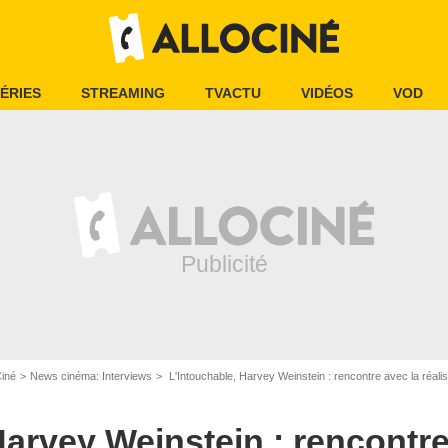
ÉRIES
STREAMING
TVACTU
VIDÉOS
VOD
Le Pacte
Ciné
News cinéma: Interviews
L'Intouchable, Harvey Weinstein : rencontre avec la réali
Harvey Weinstein : rencontre