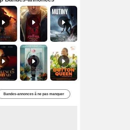
L'Odyssée Bande-annonce VO STFR
Spider-Man: Brand New Day Bande-annonce VO STFR
Mutiny Bande-annonce VO STFR
Les Silences de Riyad Bande-annonce VO STFR
Des Fleurs pour Tokyo Bande-annonce VO STFR
Cotton Queen Bande-annonce VO STFR
Bandes-annonces à ne pas manquer