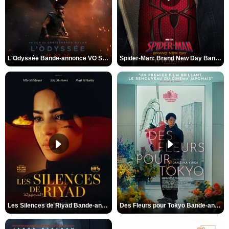
L'Odyssée Bande-annonce VO STFR
Spider-Man: Brand New Day Bande-annonce VO STFR
Les Silences de Riyad Bande-annonce VO STFR
Des Fleurs pour Tokyo Bande-annonce VO STFR