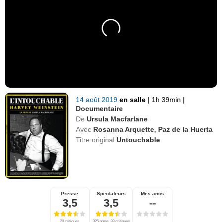
14 août 2019
en salle
|
1h 39min
|
Documentaire
De
Ursula Macfarlane
Avec
Rosanna Arquette
,
Paz de la Huerta
Titre original
Untouchable
Presse
Spectateurs
Mes amis
3,5
3,5
--
20 critiques
325 notes, 33 critiques