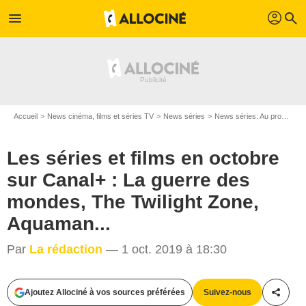
profil
menu
search
Accueil
News cinéma, films et séries TV
News séries
News séries: Au programme
Les séries et films en octobre
sur Canal+ : La guerre des
mondes, The Twilight Zone,
Aquaman...
Par
La rédaction
— 1 oct. 2019 à 18:30
Ajoutez Allociné à vos sources préférées
Suivez-nous
Partag