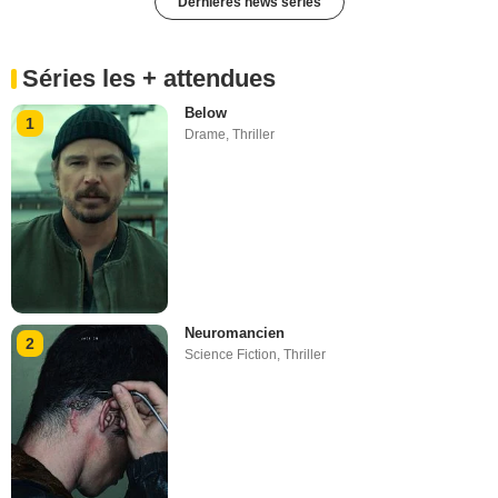
Dernières news séries
Séries les + attendues
Below
1
Drame
,
Thriller
Neuromancien
2
Science Fiction
,
Thriller