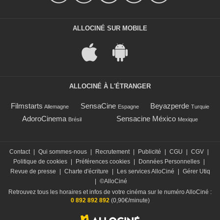
ALLOCINÉ SUR MOBILE
ALLOCINÉ À L'ÉTRANGER
Filmstarts
SensaCine
Beyazperde
Allemagne
Espagne
Turquie
AdoroCinema
Sensacine México
Brésil
Mexique
Contact
|
Qui sommes-nous
|
Recrutement
|
Publicité
|
CGU
|
CGV
|
Politique de cookies
|
Préférences cookies
|
Données Personnelles
|
Revue de presse
|
Charte d'écriture
|
Les services AlloCiné
|
Gérer Utiq
|
©AlloCiné
Retrouvez tous les horaires et infos de votre cinéma sur le numéro AlloCiné :
0 892 892 892
(0,90€/minute)