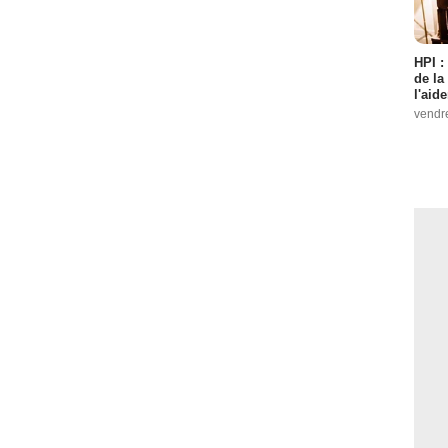
HPI :
de la
l'aid
vendr