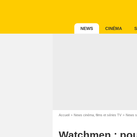
NEWS
CINÉMA
S
Accueil
News cinéma, films et séries TV
News s
Watchmen : pou