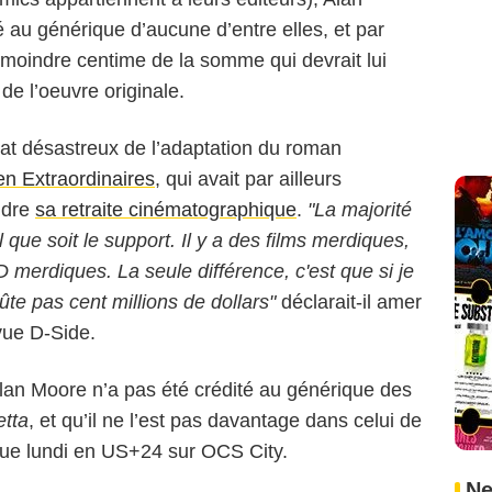
 au générique d’aucune d’entre elles, et par
moindre centime de la somme qui devrait lui
 de l’oeuvre originale.
tat désastreux de l’adaptation du roman
n Extraordinaires
, qui avait par ailleurs
ndre
sa retraite cinématographique
.
"La majorité
 que soit le support. Il y a des films merdiques,
merdiques. La seule différence, c'est que si je
te pas cent millions de dollars"
déclarait-il amer
vue D-Side.
Alan Moore n’a pas été crédité au générique des
etta
, et qu’il ne l’est pas davantage dans celui de
que lundi en US+24 sur OCS City.
Ne