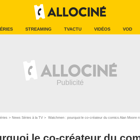
ÉRIES
STREAMING
TVACTU
VIDÉOS
VOD
HBO
éries
News Séries à la TV
Watchmen : pourquoi le co-créateur du comics Alan Moore n’
rquoi le co-créateur du com