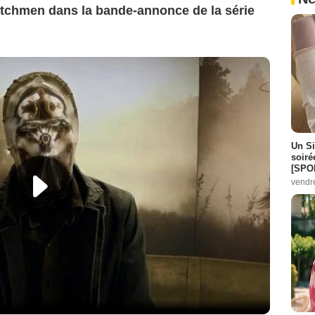
tchmen dans la bande-annonce de la série
Un Si
soiré
[SPO
vendr