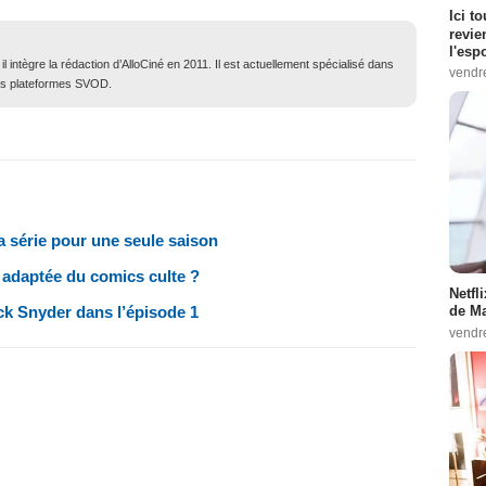
Ici t
revie
l'esp
 intègre la rédaction d’AlloCiné en 2011. Il est actuellement spécialisé dans
vendr
des plateformes SVOD.
 série pour une seule saison
 adaptée du comics culte ?
Netfl
ack Snyder dans l’épisode 1
de Ma
vendr