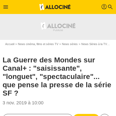
profil
menu
search
Accueil
News cinéma, films et séries TV
News séries
News Séries à la TV
La G
La Guerre des Mondes sur
Canal+ : "saisissante",
"longuet", "spectaculaire"...
que pense la presse de la série
SF ?
3 nov. 2019 à 10:00
Urban Myth Films