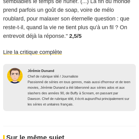
semblables le temps de hurler. (...) La fin du monde
prend parfois un goût de soap, voire de mélo
roublard, pour malaxer son éternelle question : que
reste-t-il, quand la vie ne tient plus qu’à un fil ? On
entrevoit déjà la réponse."
2,5/5
Lire la critique complète
Jérémie Dunand
Chef de rubrique télé / Journaliste
Passionné de séries en tous genres, mais aussi d'horreur et de teen
movies, Jérémie Dunand a été biberonné aux séries ados et aux
slashers des années 90, de Buffy à Scream, en passant par
Dawson. Chef de rubrique télé, il écrit aujourd'hui principalement sur
les séries et unitaires français.
Sur le même sujet