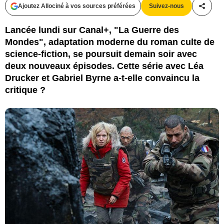
Ajoutez Allociné à vos sources préférées
Suivez-nous
Partag
Lancée lundi sur Canal+, "La Guerre des
Mondes", adaptation moderne du roman culte de
science-fiction, se poursuit demain soir avec
deux nouveaux épisodes. Cette série avec Léa
Drucker et Gabriel Byrne a-t-elle convaincu la
critique ?