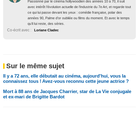
Passionné par le cinéma hollywoodien des années 10 à 70, il suit
avec intérêt l’évolution actuelle de l’industrie du 7e Art, et regarde tout
ce qui lui passe devant les yeux : comédie française, polar des
années 90, Palme d’or oubliée ou films du moment. Et avec le temps
qu’il lui reste, des séries.
Co-écrit avec :
Loriane Cladec
Sur le même sujet
Il y a 72 ans, elle débutait au cinéma, aujourd'hui, vous la
connaissez tous ! Avez-vous reconnu cette jeune actrice ?
Mort à 88 ans de Jacques Charrier, star de La Vie conjugale
et ex-mari de Brigitte Bardot