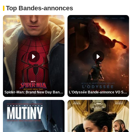
Top Bandes-annonces
Spider-Man: Brand New Day Bande-annonce VO STFR
L'Odyssée Bande-annonce VO STFR