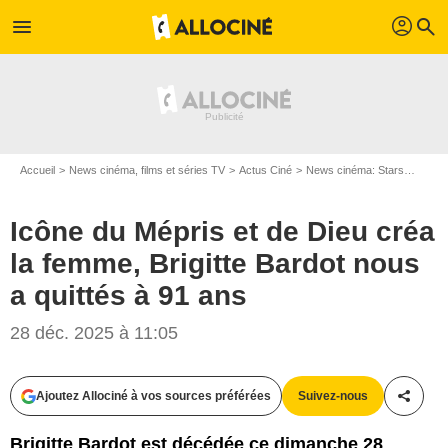
profil
menu
search
Accueil
News cinéma, films et séries TV
Actus Ciné
News cinéma: Stars
Icône 
Icône du Mépris et de Dieu créa
la femme, Brigitte Bardot nous
a quittés à 91 ans
28 déc. 2025 à 11:05
Ajoutez Allociné à vos sources préférées
Suivez-nous
Partag
Brigitte Bardot est décédée ce dimanche 28