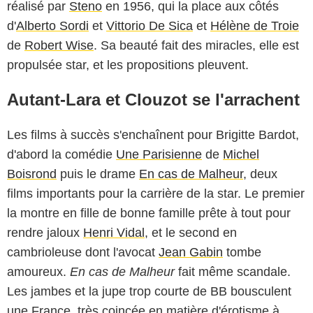
réalisé par
Steno
en 1956, qui la place aux côtés
d'
Alberto Sordi
et
Vittorio De Sica
et
Hélène de Troie
de
Robert Wise
. Sa beauté fait des miracles, elle est
propulsée star, et les propositions pleuvent.
Autant-Lara et Clouzot se l'arrachent
Les films à succès s'enchaînent pour Brigitte Bardot,
d'abord la comédie
Une Parisienne
de
Michel
Boisrond
puis le drame
En cas de Malheur
, deux
films importants pour la carrière de la star. Le premier
la montre en fille de bonne famille prête à tout pour
rendre jaloux
Henri Vidal
, et le second en
cambrioleuse dont l'avocat
Jean Gabin
tombe
amoureux.
En cas de Malheur
fait même scandale.
Les jambes et la jupe trop courte de BB bousculent
une France, très coincée en matière d'érotisme à