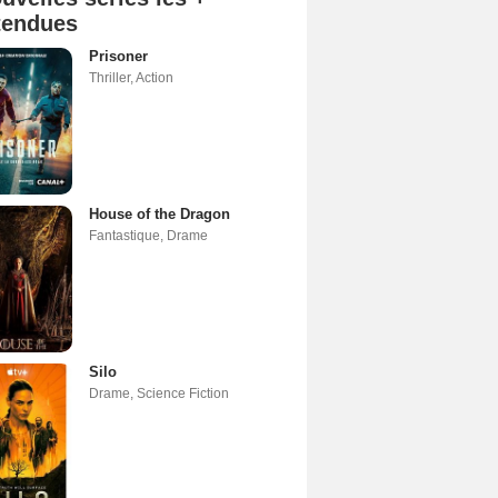
tendues
Prisoner
Thriller
,
Action
House of the Dragon
Fantastique
,
Drame
Silo
Drame
,
Science Fiction