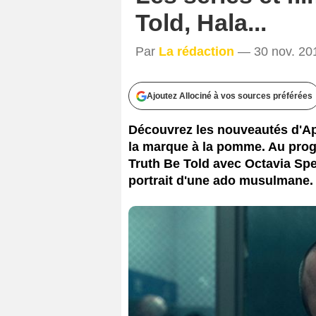
Told, Hala...
Par
La rédaction
— 30 nov. 201
Ajoutez Allociné à vos sources préférées
Découvrez les nouveautés d'Ap
la marque à la pomme. Au prog
Truth Be Told avec Octavia Spen
portrait d'une ado musulmane.