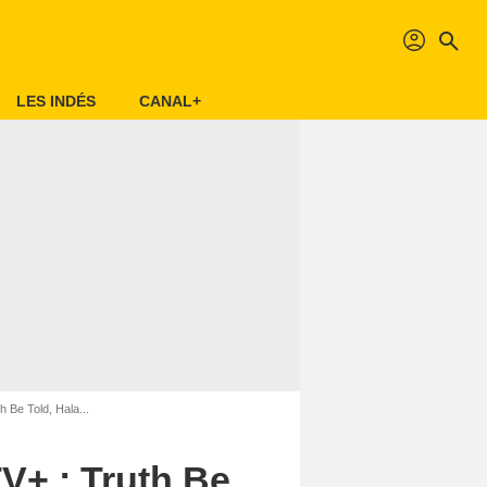
profil
search
LES INDÉS
CANAL+
 Be Told, Hala...
V+ : Truth Be