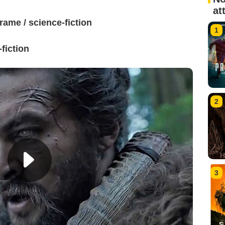
at
rame / science-fiction
1
fiction
2
3