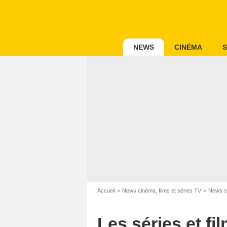
NEWS
CINÉMA
S
Accueil
News cinéma, films et séries TV
News s
Les séries et f