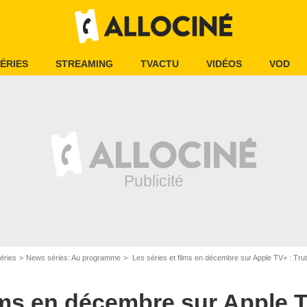
ÉRIES
STREAMING
TVACTU
VIDÉOS
VOD
éries
News séries: Au programme
Les séries et films en décembre sur Apple TV+ : Truth
ilms en décembre sur Apple T