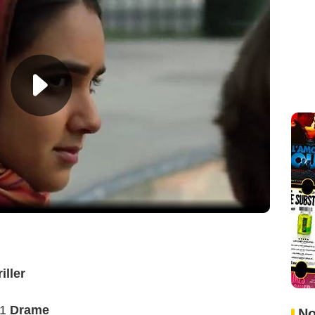
.
iller
 1
Drame
No