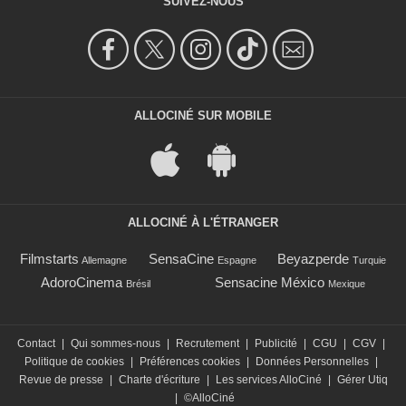
SUIVEZ-NOUS
ALLOCINÉ SUR MOBILE
ALLOCINÉ À L'ÉTRANGER
Filmstarts
SensaCine
Beyazperde
Allemagne
Espagne
Turquie
AdoroCinema
Sensacine México
Brésil
Mexique
Contact
|
Qui sommes-nous
|
Recrutement
|
Publicité
|
CGU
|
CGV
|
Politique de cookies
|
Préférences cookies
|
Données Personnelles
|
Revue de presse
|
Charte d'écriture
|
Les services AlloCiné
|
Gérer Utiq
|
©AlloCiné