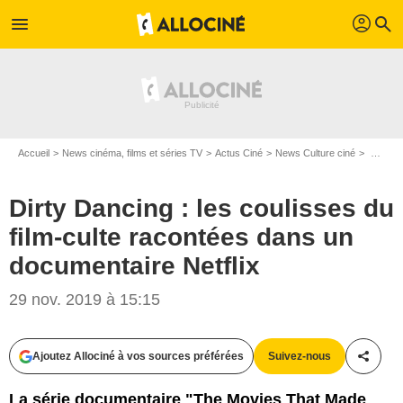
profil
menu
search
Accueil
News cinéma, films et séries TV
Actus Ciné
News Culture ciné
Dirty Dancing : les coulisses du film-culte racontées dans un documentaire Netflix
Dirty Dancing : les coulisses du
film-culte racontées dans un
documentaire Netflix
29 nov. 2019 à 15:15
Splendor Films
Ajoutez Allociné à vos sources préférées
Suivez-nous
Partag
La série documentaire "The Movies That Made