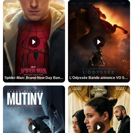
Spider-Man: Brand New Day Bande-annonce VO STFR
L'Odyssée Bande-annonce VO STFR