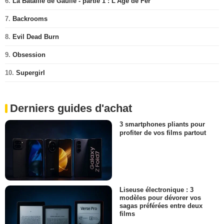
6.
La Bataille de Gaulle - partie 1 : L'Âge de Fer
7.
Backrooms
8.
Evil Dead Burn
9.
Obsession
10.
Supergirl
Derniers guides d'achat
3 smartphones pliants pour
profiter de vos films partout
Liseuse électronique : 3
modèles pour dévorer vos
sagas préférées entre deux
films