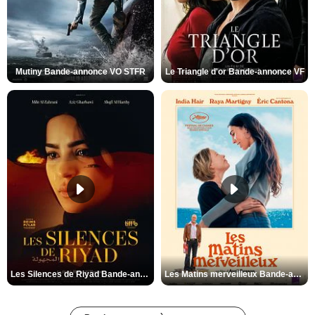
Mutiny Bande-annonce VO STFR
Le Triangle d'or Bande-annonce VF
Les Silences de Riyad Bande-annonce VO STFR
Les Matins merveilleux Bande-annonce VF