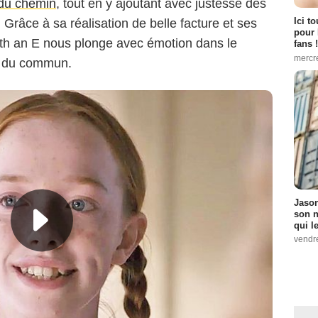
du chemin
, tout en y ajoutant avec justesse des
Ici t
Grâce à sa réalisation de belle facture et ses
pour 
th an E nous plonge avec émotion dans le
fans !
mercr
ors du commun.
Jason
son n
qui le
vendre