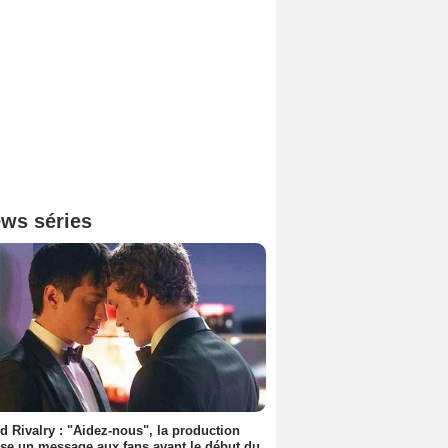
ws séries
d Rivalry : "Aidez-nous", la production
se un message aux fans avant le début du