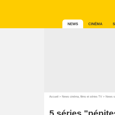
NEWS
CINÉMA
S
Accueil
News cinéma, films et séries TV
News s
5 séries "pépit