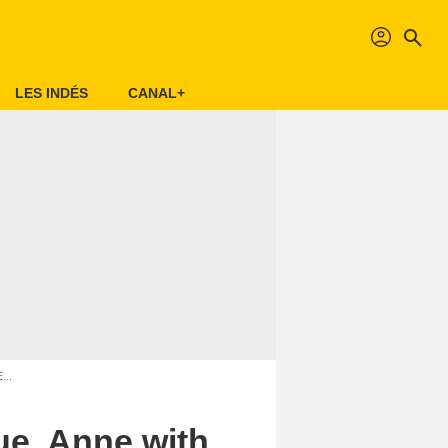
profil
search
LES INDÉS
CANAL+
...
gue, Anne with