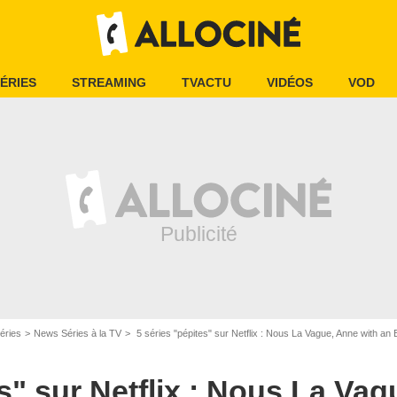
ÉRIES
STREAMING
TVACTU
VIDÉOS
VOD
Netflix
éries
News Séries à la TV
5 séries "pépites" sur Netflix : Nous La Vague, Anne with an E
es" sur Netflix : Nous La Va