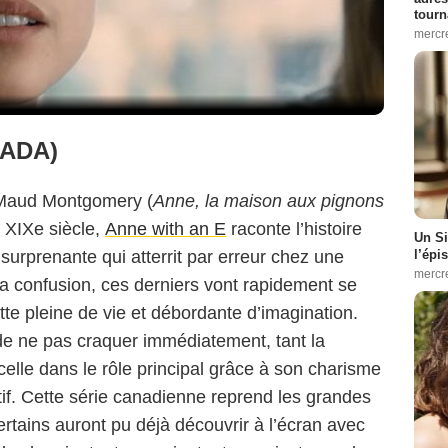
tourn
mercr
NADA)
 Maud Montgomery (
Anne, la maison aux pignons
u XIXe siècle,
Anne with an E
raconte l’histoire
Un Si
l’épi
surprenante qui atterrit par erreur chez une
mercr
 la confusion, ces derniers vont rapidement se
lette pleine de vie et débordante d’imagination.
r de ne pas craquer immédiatement, tant la
elle dans le rôle principal grâce à son charisme
f. Cette série canadienne reprend les grandes
ertains auront pu déjà découvrir à l’écran avec